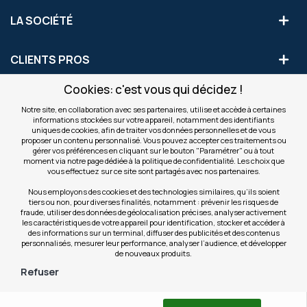
LA SOCIÉTÉ
CLIENTS PROS
Cookies: c'est vous qui décidez !
S'INSCRIRE AUX OFFRES COMMERCIALES
Notre site, en collaboration avec ses partenaires, utilise et accède à certaines
informations stockées sur votre appareil, notamment des identifiants
Inscription
uniques de cookies, afin de traiter vos données personnelles et de vous
Valider
à
proposer un contenu personnalisé. Vous pouvez accepter ces traitements ou
notre
gérer vos préférences en cliquant sur le bouton "Paramétrer" ou à tout
moment via notre page dédiée à la politique de confidentialité. Les choix que
newsletter
INFOS
vous effectuez sur ce site sont partagés avec nos partenaires.
:
Nous employons des cookies et des technologies similaires, qu’ils soient
tiers ou non, pour diverses finalités, notamment : prévenir les risques de
NOS SITES
fraude, utiliser des données de géolocalisation précises, analyser activement
les caractéristiques de votre appareil pour identification, stocker et accéder à
des informations sur un terminal, diffuser des publicités et des contenus
personnalisés, mesurer leur performance, analyser l’audience, et développer
de nouveaux produits.
Refuser