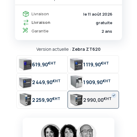
Livraison
le 11 août 2026
Livraison
gratuite
Garantie
2 ans
Version actuelle :
Zebra ZT620
€
€
619,90
1 119,90
€
€
2 449,90
1 909,90
€
€
2 259,90
2 990,00