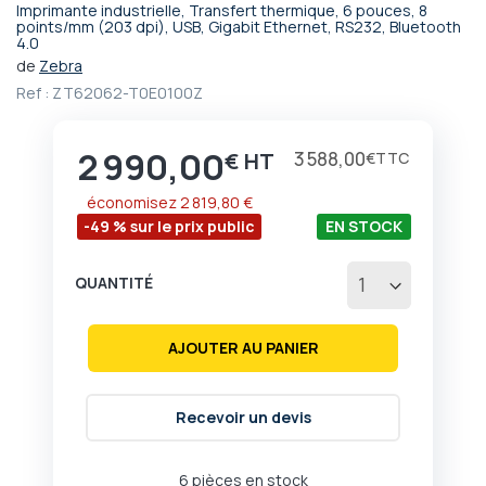
Imprimante industrielle, Transfert thermique, 6 pouces, 8
Passer
points/mm (203 dpi), USB, Gigabit Ethernet, RS232, Bluetooth
4.0
au
début
de
Zebra
de
Ref :
ZT62062-T0E0100Z
la
Galerie
d’images
2 990,00
Prix
3 588,00
€
€
économisez
2 819,80 €
-49 % sur le prix public
EN STOCK
QUANTITÉ
AJOUTER AU PANIER
Recevoir un devis
6 pièces en stock