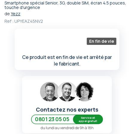
Smartphone spécial Senior, 3G, double SIM, écran 4.5 pouces,
Passer
touche d'urgence
au
de
Yezz
début
Ref :
UPYEAZ45NV2
de
la
Galerie
En fin de vie
d’images
Ce produit est en fin de vie et arrêté par
le fabricant.
Contactez nos experts
Service et
0801 23 05 05
appel gratuit
du lundi au vendredi de 9h à 18h