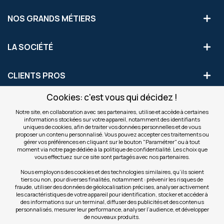
NOS GRANDS MÉTIERS
LA SOCIÉTÉ
CLIENTS PROS
Cookies: c'est vous qui décidez !
S'INSCRIRE AUX OFFRES COMMERCIALES
Notre site, en collaboration avec ses partenaires, utilise et accède à certaines
informations stockées sur votre appareil, notamment des identifiants
Inscription
uniques de cookies, afin de traiter vos données personnelles et de vous
Valider
à
proposer un contenu personnalisé. Vous pouvez accepter ces traitements ou
notre
gérer vos préférences en cliquant sur le bouton "Paramétrer" ou à tout
moment via notre page dédiée à la politique de confidentialité. Les choix que
newsletter
INFOS
vous effectuez sur ce site sont partagés avec nos partenaires.
:
Nous employons des cookies et des technologies similaires, qu’ils soient
tiers ou non, pour diverses finalités, notamment : prévenir les risques de
NOS SITES
fraude, utiliser des données de géolocalisation précises, analyser activement
les caractéristiques de votre appareil pour identification, stocker et accéder à
des informations sur un terminal, diffuser des publicités et des contenus
personnalisés, mesurer leur performance, analyser l’audience, et développer
de nouveaux produits.