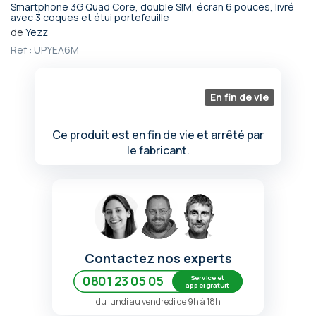
Smartphone 3G Quad Core, double SIM, écran 6 pouces, livré
Passer
avec 3 coques et étui portefeuille
au
de
Yezz
début
Ref :
UPYEA6M
de
la
Galerie
En fin de vie
d’images
Ce produit est en fin de vie et arrêté par
le fabricant.
Contactez nos experts
Service et
0801 23 05 05
appel gratuit
du lundi au vendredi de 9h à 18h