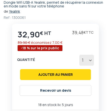
Dongle Wifi USB-A Yealink, permet de récupérer la connexion
Passer
en mode sans fil sur votre téléphone
au
de
Yealink
début
Ref :
1300061
de
la
Galerie
32,90
Prix
39,48
€
€
d’images
39,90 €
économisez
7,00 €
-18 % sur le prix public
QUANTITÉ
AJOUTER AU PANIER
Recevoir un devis
18 en stock liv. 5 jours