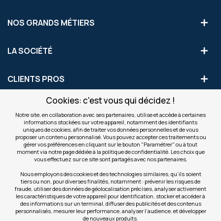
NOS GRANDS MÉTIERS
LA SOCIÉTÉ
CLIENTS PROS
Cookies: c'est vous qui décidez !
S'INSCRIRE AUX OFFRES COMMERCIALES
Notre site, en collaboration avec ses partenaires, utilise et accède à certaines
informations stockées sur votre appareil, notamment des identifiants
Inscription
uniques de cookies, afin de traiter vos données personnelles et de vous
Valider
à
proposer un contenu personnalisé. Vous pouvez accepter ces traitements ou
notre
gérer vos préférences en cliquant sur le bouton "Paramétrer" ou à tout
moment via notre page dédiée à la politique de confidentialité. Les choix que
newsletter
INFOS
vous effectuez sur ce site sont partagés avec nos partenaires.
:
Nous employons des cookies et des technologies similaires, qu’ils soient
tiers ou non, pour diverses finalités, notamment : prévenir les risques de
NOS SITES
fraude, utiliser des données de géolocalisation précises, analyser activement
les caractéristiques de votre appareil pour identification, stocker et accéder à
des informations sur un terminal, diffuser des publicités et des contenus
personnalisés, mesurer leur performance, analyser l’audience, et développer
de nouveaux produits.