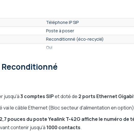
Téléphone IP SIP
Poste à poser
Reconditionné (éco-recyclé)
Oui
Oui
G Reconditionné
Oui
Oui
Oui
Oui
er jusqu'à
3 comptes SIP
et doté de
2 ports Ethernet
Gigabi
Non
Non
 vai le câble Ethernet (Bloc secteur d'alimentation en option)
 2,7 pouces du poste
Yealink T-42G
affiche le numéro de t
ant contenir jusqu'à
1000 contacts
.