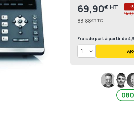
69,90
€
Prix
-5
159,
83,88
€
Frais de port
à partir de 4
Ajo
080