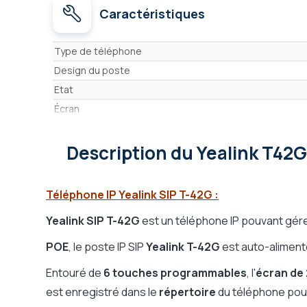
Caractéristiques
Caractéristiques
Type de téléphone
Design du poste
Etat
Écran
Mains-libres
Prise casque
Description
du Yealink T42
Journal des appels
Présentation du N° de l'appelant (CLIP)
Téléphone IP Yealink SIP T-42G :
Clavier
Yealink SIP T-42G
est un téléphone IP pouvant gér
Port USB
Compatible Microsoft Teams SIP gateway
POE
, le poste IP SIP
Yealink T-42G
est auto-alimenté
Entouré de
6 touches programmables
, l'
écran de
est enregistré dans le
répertoire
du téléphone pouv