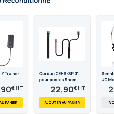
G Reconditionné
‑Y Trainer
Cordon CEHS-SP 01
Sennh
pour postes Snom,
UC M
Yealink et Tiptel
,90
22,90
2
€
€
27,48
24
€
€
AU PANIER
AJOUTER AU PANIER
VO