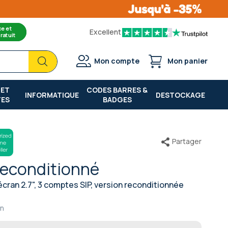
ce et
Excellent
ratuit
Chercher
Chercher
Mon compte
Mon panier
 ET
CODES BARRES &
INFORMATIQUE
DESTOCKAGE
TES
BADGES
Partager
Reconditionné
 écran 2.7", 3 comptes SIP, version reconditionnée
an