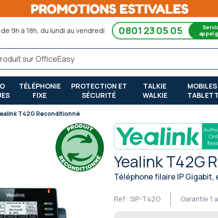
Servi
0801 23 05 05
de 9h à 18h, du lundi au vendredi
appel g
RO
TÉLÉPHONIE
PROTECTION ET
TALKIE
MOBILES
UES
FIXE
SÉCURITÉ
WALKIE
TABLET
ealink T42G Reconditionné
Yealink T42G 
Téléphone filaire IP Gigabit,
Ref :
SIP-T42G
Garantie
1 