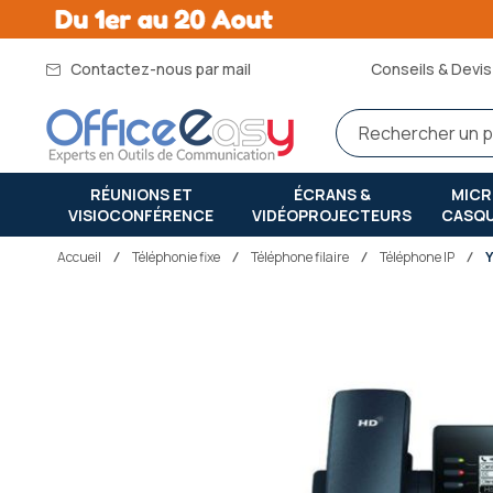
Contactez-nous par mail
Conseils & Devis 
RÉUNIONS ET
ÉCRANS &
MIC
VISIOCONFÉRENCE
VIDÉOPROJECTEURS
CASQ
Accueil
téléphonie fixe
Téléphone filaire
Téléphone IP
Y
Passer
à
la
fin
de
la
galerie
d’images