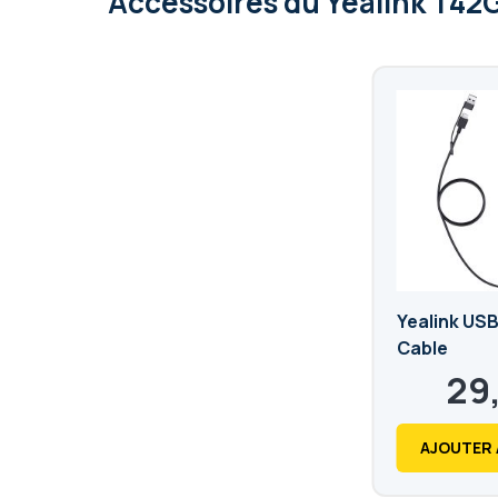
Accessoires
du Yealink T42
Yealink USB
Cable
29
35,88
AJOUTER 