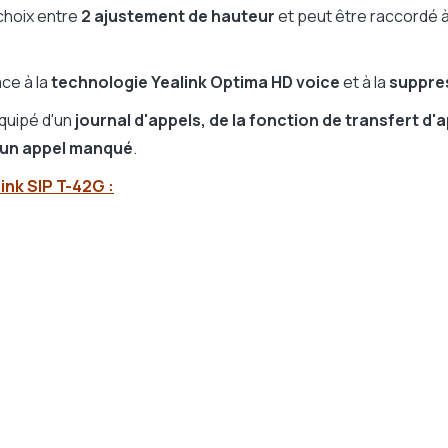
choix entre
2 ajustement de hauteur
et peut être raccordé 
ce à la
technologie Yealink Optima HD voice
et à la
suppres
équipé d'un
journal d'appels, de la fonction de transfert d'
d'un appel manqué
.
ink SIP T-42G :