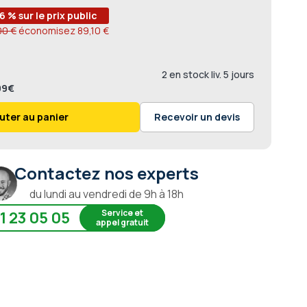
6 % sur le prix public
00 €
économisez
89,10 €
2 en stock liv. 5 jours
,99€
uter au panier
Recevoir un devis
Contactez nos experts
du lundi au vendredi de 9h à 18h
Service et
1 23 05 05
appel gratuit