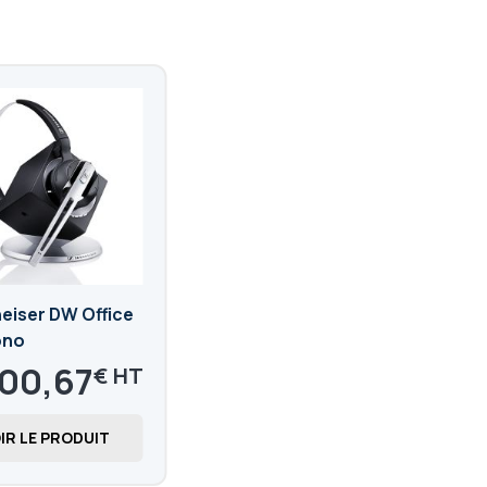
eiser DW Office
ono
00,67
€
0,80
€
IR LE PRODUIT