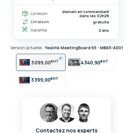
demain en commandant
Livraison
dans les
02h28
Livraison
gratuite
Garantie
2 ans
Version actuelle :
Yealink MeetingBoard 65 - MB65-A001
€
€
3 099,00
4 340,90
€
3 399,00
Contactez nos experts