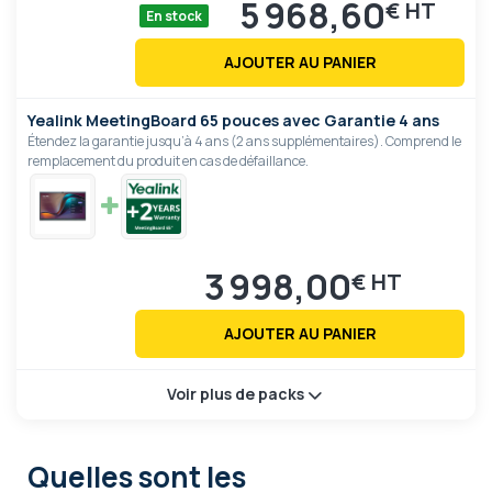
5 968,60
€
En stock
AJOUTER AU PANIER
Yealink MeetingBoard 65 pouces avec Garantie 4 ans
Étendez la garantie jusqu’à 4 ans (2 ans supplémentaires). Comprend le
remplacement du produit en cas de défaillance.
3 998,00
€
AJOUTER AU PANIER
Voir plus de packs
Quelles sont les