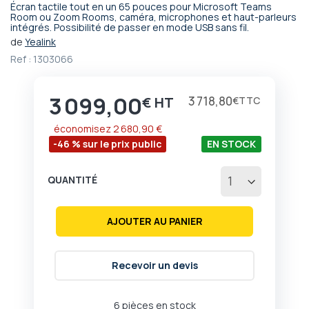
Écran tactile tout en un 65 pouces pour Microsoft Teams
Passer
Room ou Zoom Rooms, caméra, microphones et haut-parleurs
intégrés. Possibilité de passer en mode USB sans fil.
au
début
de
Yealink
de
Ref :
1303066
la
Galerie
d’images
3 099,00
Prix
3 718,80
€
€
économisez
2 680,90 €
-46 % sur le prix public
EN STOCK
QUANTITÉ
AJOUTER AU PANIER
Recevoir un devis
6 pièces en stock