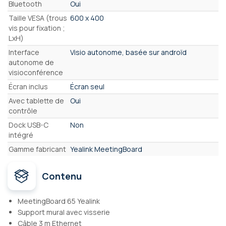
Bluetooth
Oui
Taille VESA (trous
600 x 400
vis pour fixation ;
LxH)
Interface
Visio autonome, basée sur androïd
autonome de
visioconférence
Écran inclus
Écran seul
Avec tablette de
Oui
contrôle
Dock USB-C
Non
intégré
Gamme fabricant
Yealink MeetingBoard
Contenu
MeetingBoard 65 Yealink
Support mural avec visserie
Câble 3 m Ethernet