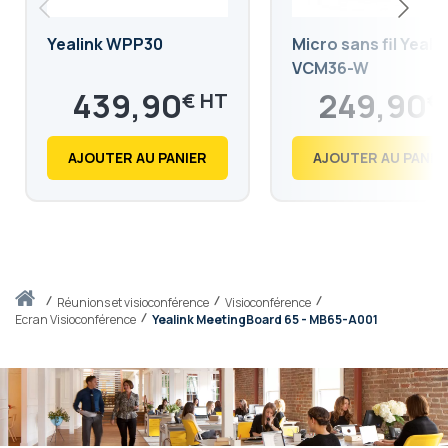
Yealink WPP30
Micro sans fil Yeali
VCM36-W
439,90
249,90
€
€
527,88
299,88
€
€
AJOUTER AU PANIER
AJOUTER AU PANIE
Accueil
réunions et visioconférence
Visioconférence
Ecran Visioconférence
Yealink MeetingBoard 65 - MB65-A001