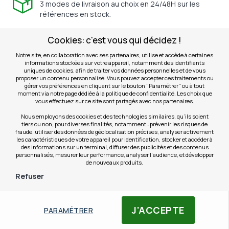
3 modes de livraison au choix en 24/48H sur les
références en stock.
14 jours d'essai
Cookies: c'est vous qui décidez !
Valables sur l'ensemble des produits éligibles
Notre site, en collaboration avec ses partenaires, utilise et accède à certaines
(consultez nos CGV).
informations stockées sur votre appareil, notamment des identifiants
uniques de cookies, afin de traiter vos données personnelles et de vous
proposer un contenu personnalisé. Vous pouvez accepter ces traitements ou
Devis gratuit
gérer vos préférences en cliquant sur le bouton "Paramétrer" ou à tout
Pour les clients professionnels et sur l'ensemble de
moment via notre page dédiée à la politique de confidentialité. Les choix que
vous effectuez sur ce site sont partagés avec nos partenaires.
nos gammes.
Nous employons des cookies et des technologies similaires, qu’ils soient
tiers ou non, pour diverses finalités, notamment : prévenir les risques de
fraude, utiliser des données de géolocalisation précises, analyser activement
les caractéristiques de votre appareil pour identification, stocker et accéder à
Paiement sécurisé
des informations sur un terminal, diffuser des publicités et des contenus
personnalisés, mesurer leur performance, analyser l’audience, et développer
de nouveaux produits.
Refuser
J'ACCEPTE
PARAMÉTRER