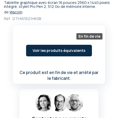
Tablette graphique avec écran 16 pouces 2560 x 1440 pixels
Passer
intégré, stylet Pro Pen 2, 512 Go de mémoire interne.
au
de
Wacom
début
Ref :
DTHW1621HK0B
de
la
Galerie
En fin de vie
d’images
Voir les produits équivalents
Ce produit est en fin de vie et arrêté par
le fabricant.