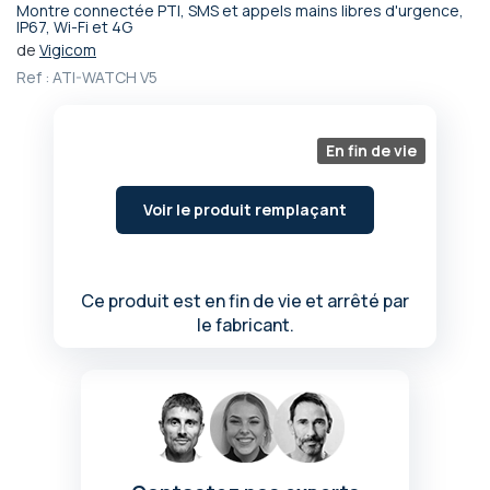
Montre connectée PTI, SMS et appels mains libres d'urgence,
Passer
IP67, Wi-Fi et 4G
au
de
Vigicom
début
Ref :
ATI-WATCH V5
de
la
Galerie
En fin de vie
d’images
Voir le produit remplaçant
Ce produit est en fin de vie et arrêté par
le fabricant.