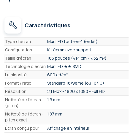
Caractéristiques
Caractéristiques
Type d'écran
Mur LED tout-en-1 (en kit)
Configuration
Kit écran avec support
Taille d'écran
163 pouces (414 cm - 7,32 m²)
Technologie d'écran
Mur LED ★★ SMD
Luminosité
600 cd/m²
Format / ratio
Standard 16/9ème (ou 16/10)
Résolution
2,1 Mpx - 1920 x 1080 - Full HD
Netteté de l'écran
1.9 mm
(pitch)
Netteté de l'écran -
1.87 mm
pitch exact
Écran conçu pour
Affichage en intérieur