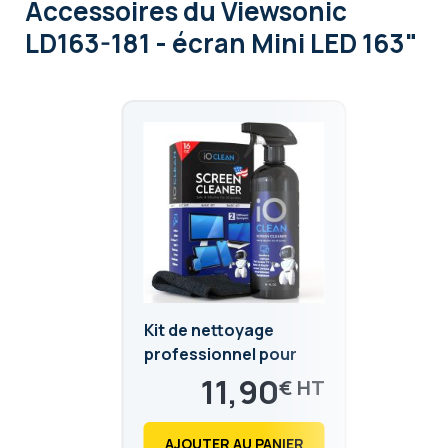
Accessoires
du Viewsonic
LD163-181 - écran Mini LED 163"
Kit de nettoyage
professionnel pour
écrans tactiles et
11,90
€
écrans LED
14,28
€
AJOUTER AU PANIER