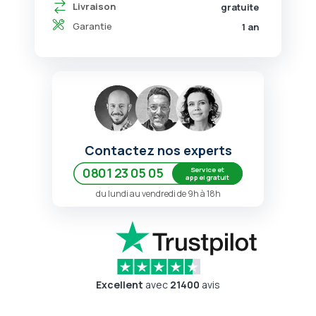
Livraison
gratuite
Garantie
1 an
Contactez nos experts
Service et
0801 23 05 05
appel gratuit
du lundi au vendredi de 9h à 18h
Excellent
avec
21400
avis