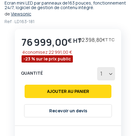
Ecran mini LED par panneaux de163 pouces, fonctionnement
Passer
24/7, logiciel de gestion de contenu intégré.
au
de
Viewsonic
début
Ref :
LD163-181
de
la
Galerie
76 999,00
Prix
92 398,80
€
€
d’images
économisez
22 991,00 €
-23 % sur le prix public
QUANTITÉ
AJOUTER AU PANIER
Recevoir un devis