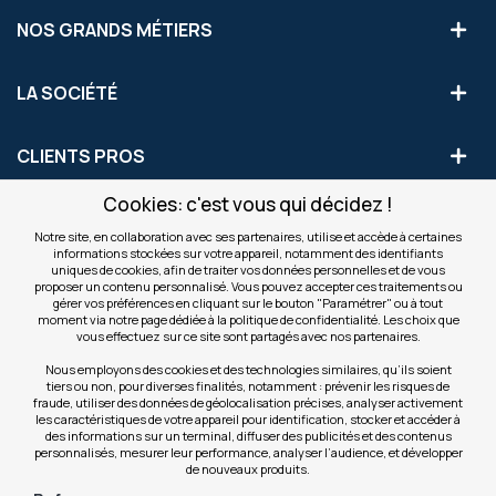
NOS GRANDS MÉTIERS
LA SOCIÉTÉ
CLIENTS PROS
Cookies: c'est vous qui décidez !
S'INSCRIRE AUX OFFRES COMMERCIALES
Notre site, en collaboration avec ses partenaires, utilise et accède à certaines
informations stockées sur votre appareil, notamment des identifiants
Inscription
uniques de cookies, afin de traiter vos données personnelles et de vous
Valider
à
proposer un contenu personnalisé. Vous pouvez accepter ces traitements ou
notre
gérer vos préférences en cliquant sur le bouton "Paramétrer" ou à tout
moment via notre page dédiée à la politique de confidentialité. Les choix que
newsletter
INFOS
vous effectuez sur ce site sont partagés avec nos partenaires.
:
Nous employons des cookies et des technologies similaires, qu’ils soient
tiers ou non, pour diverses finalités, notamment : prévenir les risques de
NOS SITES
fraude, utiliser des données de géolocalisation précises, analyser activement
les caractéristiques de votre appareil pour identification, stocker et accéder à
des informations sur un terminal, diffuser des publicités et des contenus
personnalisés, mesurer leur performance, analyser l’audience, et développer
de nouveaux produits.