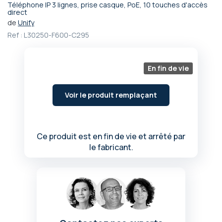
Téléphone IP 3 lignes, prise casque, PoE, 10 touches d'accès
Passer
direct
au
de
Unify
début
Ref :
L30250-F600-C295
de
la
Galerie
En fin de vie
d’images
Voir le produit remplaçant
Ce produit est en fin de vie et arrêté par
le fabricant.