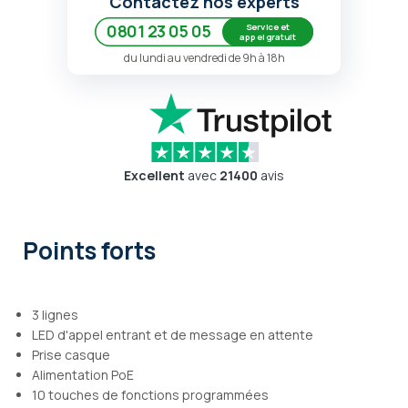
Contactez nos experts
Service et
0801 23 05 05
appel gratuit
du lundi au vendredi de 9h à 18h
Excellent
avec
21400
avis
Points forts
3 lignes
LED d'appel entrant et de message en attente
Prise casque
Alimentation PoE
10 touches de fonctions programmées