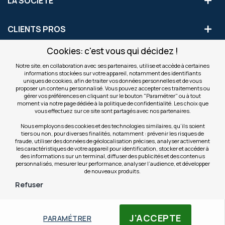
LA SOCIÉTÉ
CLIENTS PROS
Cookies: c'est vous qui décidez !
S'INSCRIRE AUX OFFRES COMMERCIALES
Notre site, en collaboration avec ses partenaires, utilise et accède à certaines
informations stockées sur votre appareil, notamment des identifiants
Inscription
uniques de cookies, afin de traiter vos données personnelles et de vous
Valider
à
proposer un contenu personnalisé. Vous pouvez accepter ces traitements ou
notre
gérer vos préférences en cliquant sur le bouton "Paramétrer" ou à tout
moment via notre page dédiée à la politique de confidentialité. Les choix que
newsletter
INFOS
vous effectuez sur ce site sont partagés avec nos partenaires.
:
Nous employons des cookies et des technologies similaires, qu’ils soient
tiers ou non, pour diverses finalités, notamment : prévenir les risques de
NOS SITES
fraude, utiliser des données de géolocalisation précises, analyser activement
les caractéristiques de votre appareil pour identification, stocker et accéder à
des informations sur un terminal, diffuser des publicités et des contenus
personnalisés, mesurer leur performance, analyser l’audience, et développer
de nouveaux produits.
Refuser
© Copyright OfficeEasy 2026
J'ACCEPTE
PARAMÉTRER