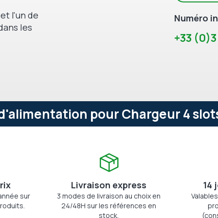
et l'un de
Numéro in
dans les
+33 (0)3
d'alimentation pour Chargeur 4 slots
rix
Livraison express
14 
'année sur
3 modes de livraison au choix en
Valables
roduits.
24/48H sur les références en
pro
stock.
(con