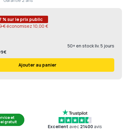
Garantie
2 ans
7 % sur le prix public
0 €
économisez
10,00 €
50+ en stock liv. 5 jours
,99€
Ajouter au panier
rvice et
el gratuit
Excellent
avec
21400
avis