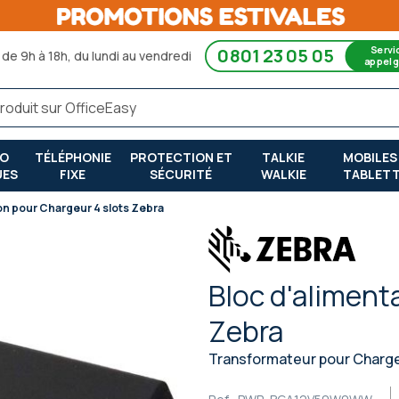
Servi
0801 23 05 05
de 9h à 18h, du lundi au vendredi
appel g
RO
TÉLÉPHONIE
PROTECTION ET
TALKIE
MOBILES
UES
FIXE
SÉCURITÉ
WALKIE
TABLET
ion pour Chargeur 4 slots Zebra
Bloc d'aliment
Zebra
Transformateur pour Charge