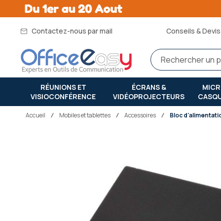
Contactez-nous par mail
Conseils & Devis 
RÉUNIONS ET
ÉCRANS &
MIC
VISIOCONFÉRENCE
VIDÉOPROJECTEURS
CASQ
Accueil
mobiles et tablettes
Accessoires
Bloc d'alimentat
Passer
à
la
fin
de
la
galerie
d’images