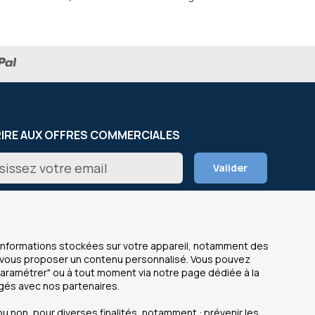
RIRE AUX OFFRES COMMERCIALES
on
Valider
er
s informations stockées sur votre appareil, notamment des
de vous proposer un contenu personnalisé. Vous pouvez
Paramétrer" ou à tout moment via notre page dédiée à la
agés avec nos partenaires.
NOS SITES
OfficeEasy France
u non, pour diverses finalités, notamment : prévenir les