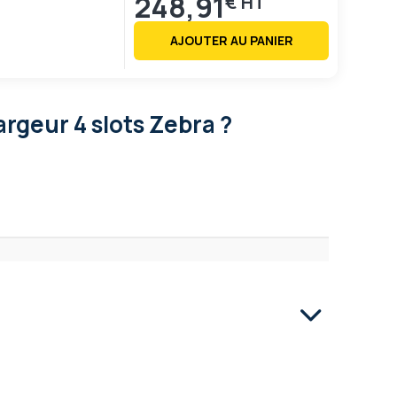
248,91
€
AJOUTER AU PANIER
rgeur 4 slots Zebra ?