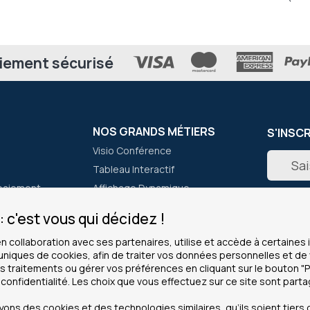
iement sécurisé
NOS GRANDS MÉTIERS
S'INSC
Visio Conférence
Inscripti
Tableau Interactif
à
notre
paiement
Affichage Dynamique
newslett
er
Micro Casques
:
 c'est vous qui décidez !
Lecteur de Code Barre
en collaboration avec ses partenaires, utilise et accède à certaine
Talkie Walkie
 uniques de cookies, afin de traiter vos données personnelles et 
 traitements ou gérer vos préférences en cliquant sur le bouton "
 confidentialité. Les choix que vous effectuez sur ce site sont part
CLIENTS PROS
INFOS
ous ?
Service grands comptes
Cookies
ns des cookies et des technologies similaires, qu’ils soient tiers o