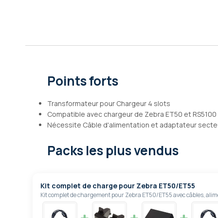
Galerie
d’images
Points forts
Transformateur pour Chargeur 4 slots
Compatible avec chargeur de Zebra ET50 et RS5100
Nécessite Câble d'alimentation et adaptateur secte
Packs les plus vendus
Kit complet de charge pour Zebra ET50/ET55
Kit complet de chargement pour Zebra ET50/ET55 avec câbles, alimen