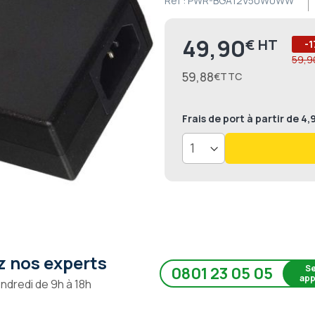
Ref :
PWR-BGA12V50W0WW
49,90
€
Prix
-1
59,9
59,88
€
Frais de port
à partir de 4
 nos experts
Se
0801 23 05 05
app
endredi de 9h à 18h