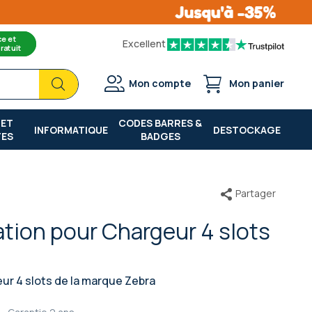
ce et
Excellent
ratuit
Chercher
Chercher
Mon compte
Mon panier
 ET
CODES BARRES &
INFORMATIQUE
DESTOCKAGE
TES
BADGES
Partager
ation pour Chargeur 4 slots
ur 4 slots de la marque Zebra