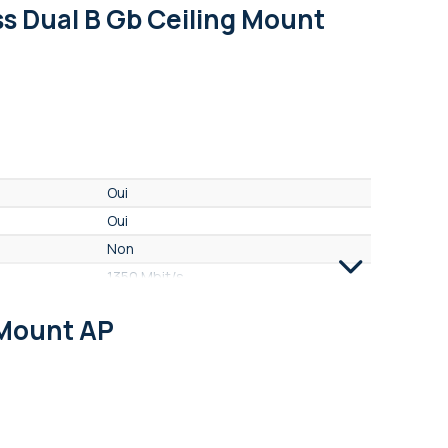
s Dual B Gb Ceiling Mount
Oui
Oui
Non
1350 Mbit/s
 Mount AP