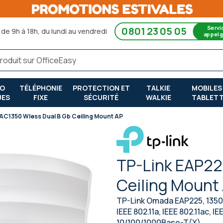
Servi
0801 23 05 05
de 9h à 18h, du lundi au vendredi
appel g
RO
TÉLÉPHONIE
PROTECTION ET
TALKIE
MOBILES
UES
FIXE
SÉCURITÉ
WALKIE
TABLET
AC1350 Wless Dual B Gb Ceiling Mount AP
TP-Link EAP22
Ceiling Mount
TP-Link Omada EAP225, 1350 M
IEEE 802.11a, IEEE 802.11ac, IE
10/100/1000Base-T(X)