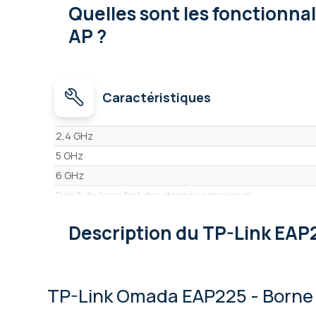
Quelles sont les fonctionna
AP ?
Caractéristiques
Caractéristiques
2,4 GHz
5 GHz
6 GHz
Débit de transfert des données maximum
Description
du TP-Link EAP
TP-Link Omada EAP225 - Borne d