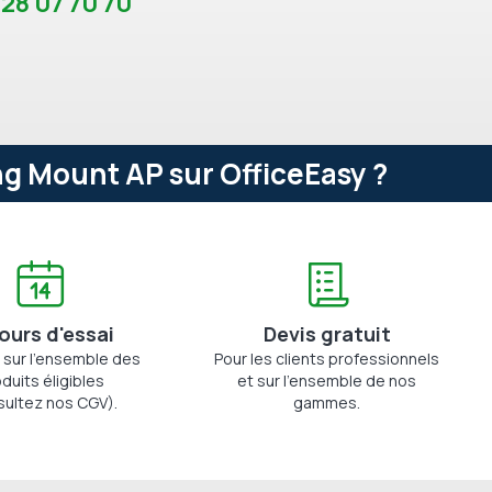
 28 07 70 70
g Mount AP sur OfficeEasy ?
jours d'essai
Devis gratuit
 sur l'ensemble des
Pour les clients professionnels
duits éligibles
et sur l'ensemble de nos
sultez nos CGV).
gammes.