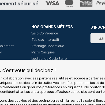
iement sécurisé
NOS GRANDS MÉTIERS
S'INSC
Visio Conférence
Inscripti
Tableau Interactif
à
notre
paiement
Affichage Dynamique
newslett
er
Micro Casques
:
Lecteur de Code Barre
Talkie Walkie
 c'est vous qui décidez !
CLIENTS PROS
INFOS
en collaboration avec ses partenaires, utilise et accède à certaine
 uniques de cookies, afin de traiter vos données personnelles et 
ous ?
Service grands comptes
Cookies
 traitements ou gérer vos préférences en cliquant sur le bouton "
Modes de paiement
Mentions
 confidentialité. Les choix que vous effectuez sur ce site sont part
achats
Administrations
Données 
ns des cookies et des technologies similaires, qu’ils soient tiers o
La garantie pro
CGV
raude, utiliser des données de géolocalisation précises, analyser a