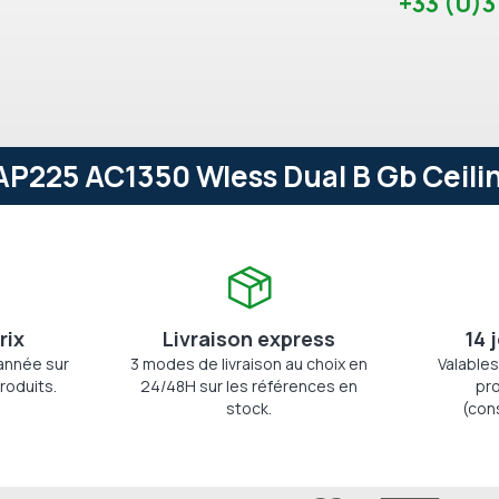
+33 (0)3
AP225 AC1350 Wless Dual B Gb Ceilin
rix
Livraison express
14 
'année sur
3 modes de livraison au choix en
Valables
roduits.
24/48H sur les références en
pro
stock.
(con