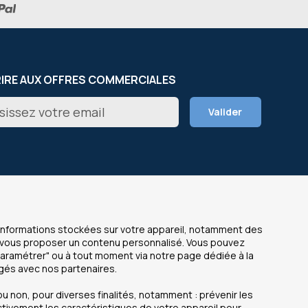
RIRE AUX OFFRES COMMERCIALES
on
Valider
er
NOS SITES
s informations stockées sur votre appareil, notamment des
de vous proposer un contenu personnalisé. Vous pouvez
OfficeEasy France
Paramétrer" ou à tout moment via notre page dédiée à la
 légales
OfficeEasy Belgium
agés avec nos partenaires.
personnelles
OfficeEasy Netherlands
u non, pour diverses finalités, notamment : prévenir les
OfficeEasy Spain
ctivement les caractéristiques de votre appareil pour