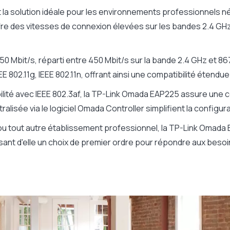
la solution idéale pour les environnements professionnels néc
ffre des vitesses de connexion élevées sur les bandes 2.4 GHz
50 Mbit/s, réparti entre 450 Mbit/s sur la bande 2.4 GHz et 86
EEE 802.11g, IEEE 802.11n, offrant ainsi une compatibilité étendu
ilité avec IEEE 802.3af, la TP-Link Omada EAP225 assure une c
tralisée via le logiciel Omada Controller simplifient la configur
 ou tout autre établissement professionnel, la TP-Link Omada
ant d'elle un choix de premier ordre pour répondre aux besoin