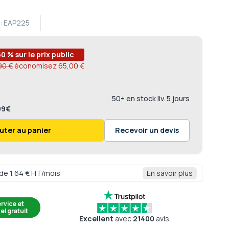
:
EAP225
50 % sur le prix public
90 €
économisez
65,00 €
50+ en stock liv. 5 jours
,99€
uter au panier
Recevoir un devis
r de 1,64 € HT/mois
En savoir plus
rvice et
el gratuit
Excellent
avec
21400
avis