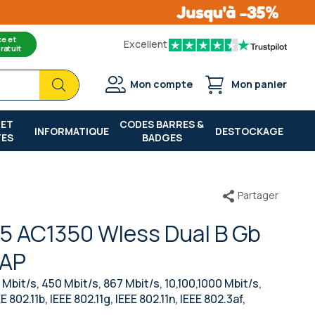
ce et
Excellent
ratuit
Chercher
Chercher
Mon compte
Mon panier
 ET
CODES BARRES &
INFORMATIQUE
DESTOCKAGE
TES
BADGES
Partager
5 AC1350 Wless Dual B Gb
 AP
bit/s, 450 Mbit/s, 867 Mbit/s, 10,100,1000 Mbit/s,
EE 802.11b, IEEE 802.11g, IEEE 802.11n, IEEE 802.3af,