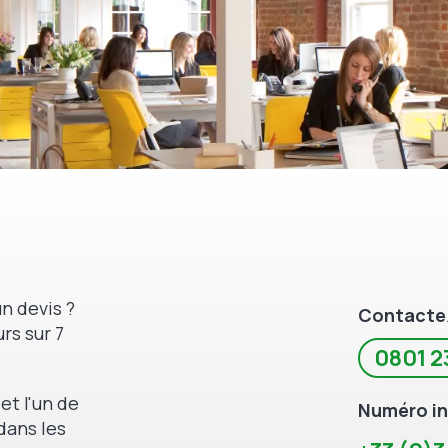
n devis ?
Contacte
rs sur 7
0801 2
et l'un de
Numéro in
dans les