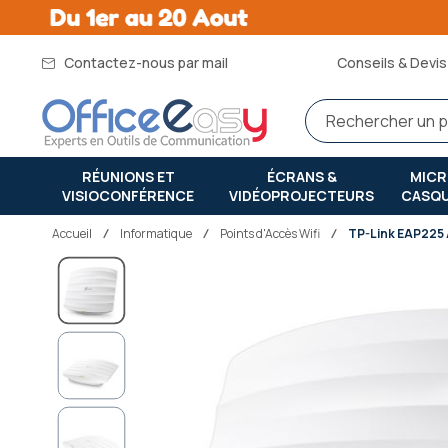
Contactez-nous par mail
Conseils & Devis 
RÉUNIONS ET
ÉCRANS &
MIC
VISIOCONFÉRENCE
VIDÉOPROJECTEURS
CASQ
Accueil
informatique
Points d'Accès Wifi
TP-Link EAP225 
Passer
à
la
fin
de
la
galerie
d’images