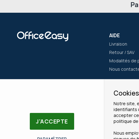
Pa
AIDE
Livraison
Retour / SAV
Modalités de 
Nous contact
CERTIFIÉ TRUSTPILOT
Cookies:
LA SOCIÉTÉ
Notre site, 
TrustScore
4.5
avec
+21400
avis
identifiants
Qui sommes n
accepter ces
Nos marques
J'ACCEPTE
politique de
Nos guides d'
Nous employo
Notre équipe
PARAMÉTRER
risques de f