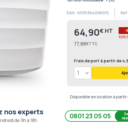
EAN :
6935364096915
Ref 
64,90
€
Prix
-
129,
77,88
€
Frais de port
à partir de 4
Ajo
Disponible en location à parti
 nos experts
Se
0801 23 05 05
app
endredi de 9h à 18h