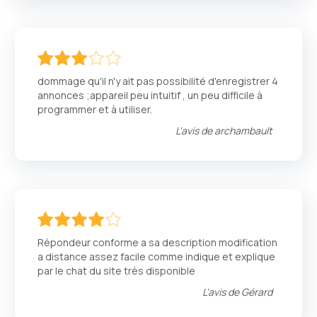
60
100
% of
dommage qu'il n'y ait pas possibilité d'enregistrer 4
annonces ;appareil peu intuitif , un peu difficile à
programmer et à utiliser.
L'avis de
archambault
80
100
% of
Répondeur conforme a sa description modification
a distance assez facile comme indique et explique
par le chat du site très disponible
L'avis de
Gérard