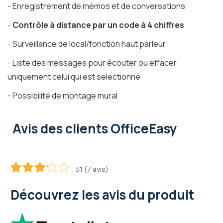
- Enregistrement de mémos et de conversations
-
Contrôle à distance par un code à 4 chiffres
- Surveillance de local/fonction haut parleur
- Liste des messages pour écouter ou effacer
uniquement celui qui est selectionné
- Possibilité de montage mural
Avis des clients OfficeEasy
3.1 (7 avis)
62.8
100
% of
Découvrez les avis du produit