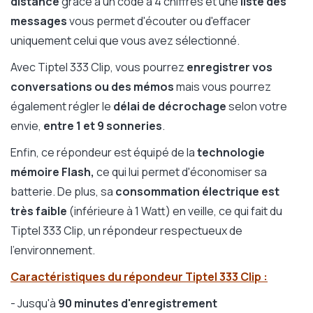
distance
grâce à un code à 4 chiffres et une
liste des
messages
vous permet d'écouter ou d'effacer
uniquement celui que vous avez sélectionné.
Avec Tiptel 333 Clip, vous pourrez
enregistrer vos
conversations ou des mémos
mais vous pourrez
également régler le
délai de décrochage
selon votre
envie,
entre 1 et 9 sonneries
.
Enfin, ce répondeur est équipé de la
technologie
mémoire Flash,
ce qui lui permet d'économiser sa
batterie. De plus, sa
consommation électrique est
très faible
(inférieure à 1 Watt) en veille, ce qui fait du
Tiptel 333 Clip, un répondeur respectueux de
l'environnement.
Caractéristiques du répondeur Tiptel 333 Clip :
- Jusqu'à
90 minutes d'enregistrement