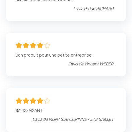
L'avis de
luc RICHARD
80
100
% of
Bon produit pour une petite entreprise.
L'avis de
Vincent WEBER
80
100
% of
SATISFAISANT
L'avis de
VIGNASSE CORINNE - ETS BAILLET