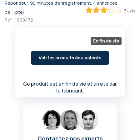
Répondeur, 90 minutes d'enregistrement, 4 annonces
Passer
7 avis
de
Tiptel
au
62.8
100
% of
début
Ref :
1068472
de
la
Galerie
En fin de vie
d’images
Voir les produits équivalents
Ce produit est en fin de vie et arrêté par
le fabricant.
Contactez nos experts