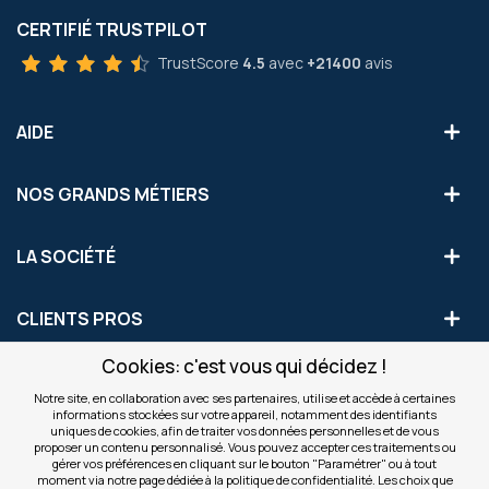
CERTIFIÉ TRUSTPILOT
TrustScore
4.5
avec
+21400
avis
AIDE
NOS GRANDS MÉTIERS
LA SOCIÉTÉ
CLIENTS PROS
Cookies: c'est vous qui décidez !
S'INSCRIRE AUX OFFRES COMMERCIALES
Notre site, en collaboration avec ses partenaires, utilise et accède à certaines
informations stockées sur votre appareil, notamment des identifiants
Inscription
uniques de cookies, afin de traiter vos données personnelles et de vous
Valider
à
proposer un contenu personnalisé. Vous pouvez accepter ces traitements ou
notre
gérer vos préférences en cliquant sur le bouton "Paramétrer" ou à tout
moment via notre page dédiée à la politique de confidentialité. Les choix que
newsletter