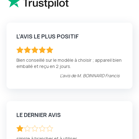
L'AVIS LE PLUS POSITIF
100
100
% of
Bien conseillé sur le modèle à choisir ; appareil bien
emballé et reçu en 2 jours.
L'avis de
M. BOINNARD Francis
LE DERNIER AVIS
20
100
% of
simple à brancher et à utiliser.