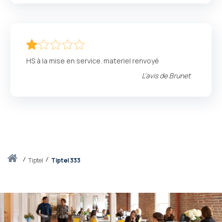
20
100
% of
HS à la mise en service. materiel renvoyé
L'avis de
Brunet
Accueil
tiptel
Tiptel 333