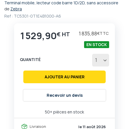
Terminal mobile, lecteur code barre 1D/2D, sans accessoire
Passer
de
Zebra
au
Ref :
TC5301-0T1E4B1000-A6
début
de
la
1 529,90
1 835,88
€
€
Galerie
d’images
EN STOCK
QUANTITÉ
AJOUTER AU PANIER
Recevoir un devis
50+ pièces en stock
Livraison
le 11 août 2026