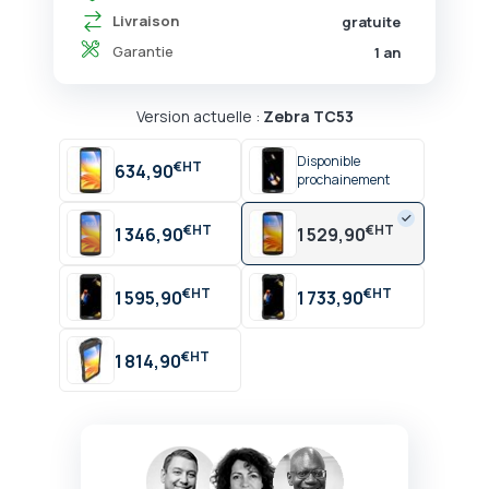
Livraison
gratuite
Garantie
1 an
Version actuelle :
Zebra TC53
Disponible
€
634,90
prochainement
€
€
1 346,90
1 529,90
€
€
1 595,90
1 733,90
€
1 814,90