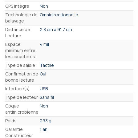
GPS intégré
Non
Technologie de
Omnidirectionnelle
balayage
Distance de
2.8 cm à 91.7 cm
Lecture
Espace
4 mil
minimum entre
les caractères
Type de saisie
Tactile
Confirmation de
Oui
bonne lecture
Interface(s)
USB
Type de lecteur
Sans fil
Coque
Non
antimicrobienne
Poids
293 g
Garantie
1 an
Constructeur