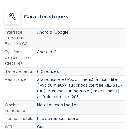
Caractéristiques
Caractéristiques
Interface
Android (Google)
Utilisateur,
Famille d'OS
Système
Android 11
d'exploitation
(détaillé)
Taille de l'écran
6,0 pouces
Résistance
à la poussière (IP5x ou mieux), à l'humidité
(IP53 ou mieux), aux chocs (certifié MIL-STD-
810), étanche-submersible (IP67 ou mieux),
au froid extrême -20°
Clavier
Non, touches tactiles
numérique
Réseau mobile
Pas de réseau mobile
Wifi
Oui