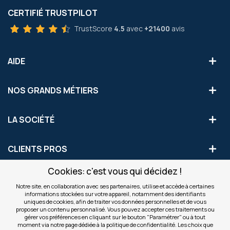
CERTIFIÉ TRUSTPILOT
TrustScore
4.5
avec
+21400
avis
AIDE
NOS GRANDS MÉTIERS
LA SOCIÉTÉ
CLIENTS PROS
Cookies: c'est vous qui décidez !
S'INSCRIRE AUX OFFRES COMMERCIALES
Notre site, en collaboration avec ses partenaires, utilise et accède à certaines
informations stockées sur votre appareil, notamment des identifiants
Inscription
uniques de cookies, afin de traiter vos données personnelles et de vous
Valider
à
proposer un contenu personnalisé. Vous pouvez accepter ces traitements ou
notre
gérer vos préférences en cliquant sur le bouton "Paramétrer" ou à tout
moment via notre page dédiée à la politique de confidentialité. Les choix que
newsletter