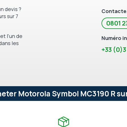
n devis ?
Contacte
rs sur 7
0801 2
et l'un de
Numéro in
dans les
+33 (0)3
eter Motorola Symbol MC3190 R sur