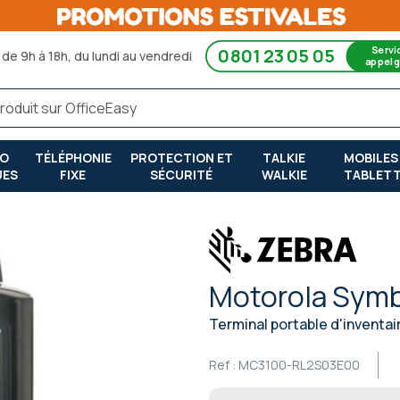
Servi
0801 23 05 05
de 9h à 18h, du lundi au vendredi
appel g
RO
TÉLÉPHONIE
PROTECTION ET
TALKIE
MOBILES
UES
FIXE
SÉCURITÉ
WALKIE
TABLET
Motorola Sym
Terminal portable d'inventair
Ref :
MC3100-RL2S03E00