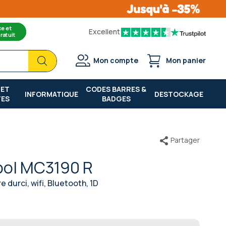
ce et
Excellent
ratuit
Chercher
Chercher
Mon compte
Mon panier
 ET
CODES BARRES &
INFORMATIQUE
DESTOCKAGE
TES
BADGES
Partager
bol MC3190 R
e durci, wifi, Bluetooth, 1D