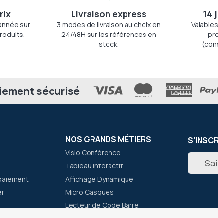
rix
Livraison express
14 
'année sur
3 modes de livraison au choix en
Valables
roduits.
24/48H sur les références en
pro
stock.
(con
iement sécurisé
NOS GRANDS MÉTIERS
S'INSC
Visio Conférence
Inscripti
Tableau Interactif
à
notre
paiement
Affichage Dynamique
newslett
er
Micro Casques
:
Lecteur de Code Barre