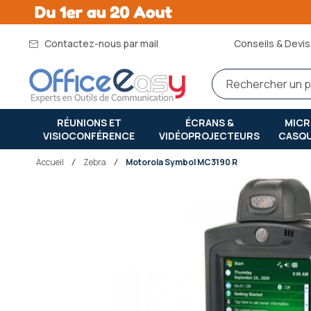
Contactez-nous par mail
Conseils & Devis 
RÉUNIONS ET
ÉCRANS &
MIC
VISIOCONFÉRENCE
VIDÉOPROJECTEURS
CASQ
Accueil
zebra
Motorola Symbol MC3190 R
Passer
à
la
fin
de
la
galerie
d’images