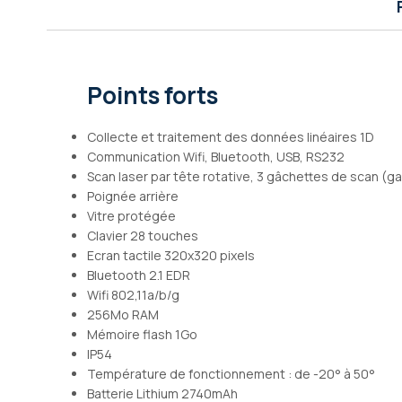
Galerie
d’images
Points forts
Collecte et traitement des données linéaires 1D
Communication Wifi, Bluetooth, USB, RS232
Scan laser par tête rotative, 3 gâchettes de scan (g
Poignée arrière
Vitre protégée
Clavier 28 touches
Ecran tactile 320x320 pixels
Bluetooth 2.1 EDR
Wifi 802,11a/b/g
256Mo RAM
Mémoire flash 1Go
IP54
Température de fonctionnement : de -20° à 50°
Batterie Lithium 2740mAh