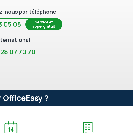
z-nous par téléphone
Service et
3 05 05
appel gratuit
ternational
 28 07 70 70
 OfficeEasy ?