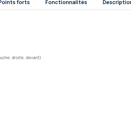
Points forts
Fonctionnalités
Descriptio
auche, droite, devant)