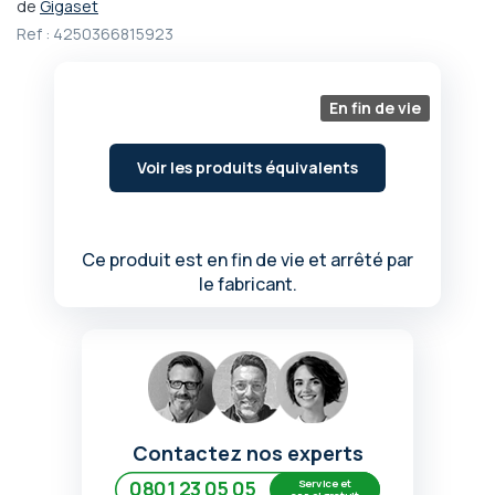
de
Gigaset
Passer
Ref :
4250366815923
au
début
de
En fin de vie
la
Galerie
d’images
Voir les produits équivalents
Ce produit est en fin de vie et arrêté par
le fabricant.
Contactez nos experts
Service et
0801 23 05 05