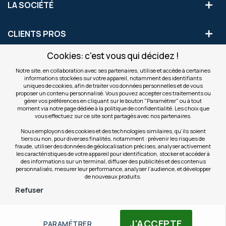
LA SOCIÉTÉ
CLIENTS PROS
Cookies: c'est vous qui décidez !
S'INSCRIRE AUX OFFRES COMMERCIALES
Notre site, en collaboration avec ses partenaires, utilise et accède à certaines
informations stockées sur votre appareil, notamment des identifiants
Inscription
uniques de cookies, afin de traiter vos données personnelles et de vous
Valider
à
proposer un contenu personnalisé. Vous pouvez accepter ces traitements ou
notre
gérer vos préférences en cliquant sur le bouton "Paramétrer" ou à tout
moment via notre page dédiée à la politique de confidentialité. Les choix que
newsletter
INFOS
vous effectuez sur ce site sont partagés avec nos partenaires.
:
Nous employons des cookies et des technologies similaires, qu’ils soient
tiers ou non, pour diverses finalités, notamment : prévenir les risques de
NOS SITES
fraude, utiliser des données de géolocalisation précises, analyser activement
les caractéristiques de votre appareil pour identification, stocker et accéder à
des informations sur un terminal, diffuser des publicités et des contenus
personnalisés, mesurer leur performance, analyser l’audience, et développer
de nouveaux produits.
Refuser
© Copyright OfficeEasy 2026
J'ACCEPTE
PARAMÉTRER