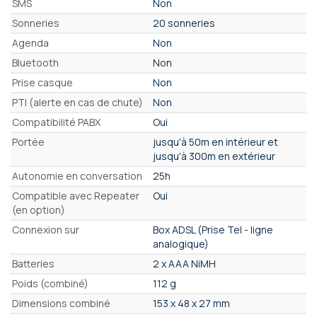
SMS
Non
Sonneries
20 sonneries
Agenda
Non
Bluetooth
Non
Prise casque
Non
PTI (alerte en cas de chute)
Non
Compatibilité PABX
Oui
Portée
jusqu'à 50m en intérieur et
jusqu'à 300m en extérieur
Autonomie en conversation
25h
Compatible avec Repeater
Oui
(en option)
Connexion sur
Box ADSL (Prise Tel - ligne
analogique)
Batteries
2 x AAA NiMH
Poids (combiné)
112 g
Dimensions combiné
153 x 48 x 27 mm