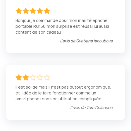
100
100
% of
Bonjour,je commande pour mon mari téléphone
portable RG150,mon surprise est réussi,lui aussi
content de son cadeau
L'avis de
Svetlana Iakoubova
40
100
% of
Il est solide mais il n'est pas dutout ergonomique,
et l'idée de le faire fonctionner comme un
smartphone rend son utilisation compliquée.
L'avis de
Tom Delanoue