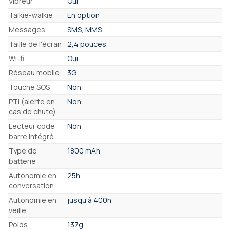
Vibreur
Oui
Talkie-walkie
En option
Messages
SMS, MMS
Taille de l'écran
2,4 pouces
Wi-fi
Oui
Réseau mobile
3G
Touche SOS
Non
PTI (alerte en
Non
cas de chute)
Lecteur code
Non
barre intégré
Type de
1800 mAh
batterie
Autonomie en
25h
conversation
Autonomie en
jusqu'à 400h
veille
Poids
137g