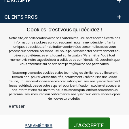
LA SOCIÉTÉ
CLIENTS PROS
Cookies: c'est vous qui décidez !
S'INSCRIRE AUX OFFRES COMMERCIALES
Notre site, en collaboration avec ses partenaires, utilise et accède à certaines
informations stockées sur votre appareil, notamment des identifiants
Inscription
uniques de cookies, afin de traiter vos données personnelles et de vous
Valider
à
proposer un contenu personnalisé. Vous pouvez accepter ces traitements ou
notre
gérer vos préférences en cliquant sur le bouton "Paramétrer" ou à tout
moment via notre page dédiée à la politique de confidentialité. Les choix que
newsletter
INFOS
vous effectuez sur ce site sont partagés avec nos partenaires.
:
Nous employons des cookies et des technologies similaires, qu’ils soient
tiers ou non, pour diverses finalités, notamment : prévenir les risques de
NOS SITES
fraude, utiliser des données de géolocalisation précises, analyser activement
les caractéristiques de votre appareil pour identification, stocker et accéder à
des informations sur un terminal, diffuser des publicités et des contenus
personnalisés, mesurer leur performance, analyser l’audience, et développer
de nouveaux produits.
Refuser
© Copyright OfficeEasy 2026
J'ACCEPTE
PARAMÉTRER