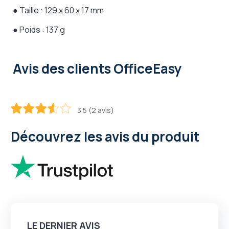
● Taille : 129 x 60 x 17 mm
● Poids : 137 g
Avis des clients OfficeEasy
3.5 (2 avis)
70
100
% of
Découvrez les avis du produit
LE DERNIER AVIS