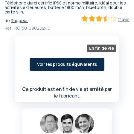
Téléphone durci certifié IP68 et norme militaire, idéal pour les
Passer
activités extérieures, batterie 1800 mAh, bluetooth, double
carte sim.
au
début
2 avis
de
Ruggear
de
70
100
% of
Ref :
RG150-99020240
la
Galerie
d’images
En fin de vie
Voir les produits équivalents
Ce produit est en fin de vie et arrêté par
le fabricant.