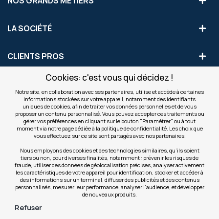
NOS GRANDS MÉTIERS
LA SOCIÉTÉ
CLIENTS PROS
Cookies: c'est vous qui décidez !
S'INSCRIRE AUX OFFRES COMMERCIALES
Notre site, en collaboration avec ses partenaires, utilise et accède à certaines
informations stockées sur votre appareil, notamment des identifiants
Inscription
uniques de cookies, afin de traiter vos données personnelles et de vous
Valider
à
proposer un contenu personnalisé. Vous pouvez accepter ces traitements ou
notre
gérer vos préférences en cliquant sur le bouton "Paramétrer" ou à tout
moment via notre page dédiée à la politique de confidentialité. Les choix que
newsletter
INFOS
vous effectuez sur ce site sont partagés avec nos partenaires.
:
Nous employons des cookies et des technologies similaires, qu’ils soient
tiers ou non, pour diverses finalités, notamment : prévenir les risques de
NOS SITES
fraude, utiliser des données de géolocalisation précises, analyser activement
les caractéristiques de votre appareil pour identification, stocker et accéder à
des informations sur un terminal, diffuser des publicités et des contenus
personnalisés, mesurer leur performance, analyser l’audience, et développer
de nouveaux produits.
Refuser