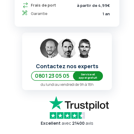
Frais de port
à partir de 4,99€
Garantie
1 an
Contactez nos experts
Service et
0801 23 05 05
appel gratuit
du lundi au vendredi de 9h à 18h
Excellent
avec
21400
avis