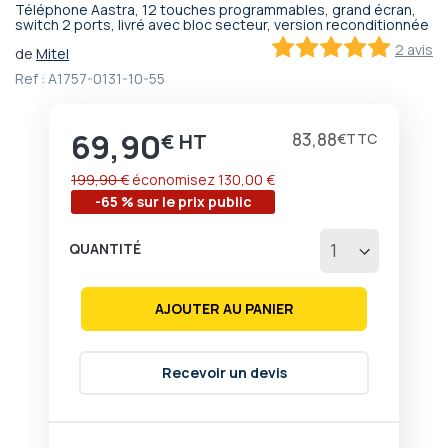
Téléphone Aastra, 12 touches programmables, grand écran,
Passer
switch 2 ports, livré avec bloc secteur, version reconditionnée
au
2 avis
de
Mitel
début
100
100
% of
Ref :
A1757-0131-10-55
de
la
Galerie
69,90
Prix
83,88
€
€
d’images
199,90 €
économisez
130,00 €
-65 % sur le prix public
QUANTITÉ
AJOUTER AU PANIER
Recevoir un devis