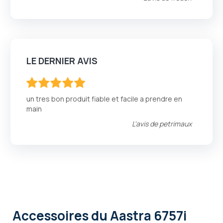
LE DERNIER AVIS
100
100
% of
un tres bon produit fiable et facile a prendre en
main
L'avis de
petrimaux
Accessoires
du Aastra 6757i