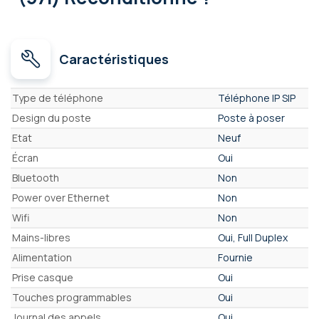
Caractéristiques
Caractéristiques
Type de téléphone
Téléphone IP SIP
Design du poste
Poste à poser
Etat
Neuf
Écran
Oui
Bluetooth
Non
Power over Ethernet
Non
Wifi
Non
Mains-libres
Oui, Full Duplex
Alimentation
Fournie
Prise casque
Oui
Touches programmables
Oui
Journal des appels
Oui