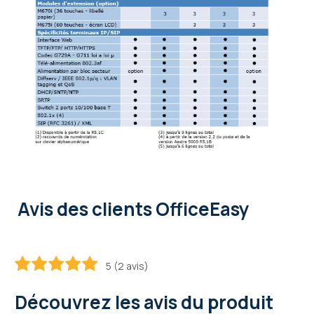
Avis des clients OfficeEasy
5 (2 avis)
100
100
% of
Découvrez les avis du produit