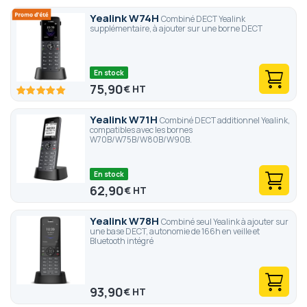
Yealink W74H
Combiné DECT Yealink
supplémentaire, à ajouter sur une borne DECT
En stock
75,90
€
100
100
% of
Yealink W71H
Combiné DECT additionnel Yealink,
compatibles avec les bornes
W70B/W75B/W80B/W90B.
En stock
62,90
€
Yealink W78H
Combiné seul Yealink à ajouter sur
une base DECT, autonomie de 166h en veille et
Bluetooth intégré
93,90
€