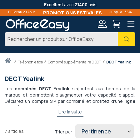
Excellent
avec
21400
avis
Du 1er au 20 Aout
PROMOTIONS ESTIVALES
Jusqu'à -35%
Mon
Cher
compte
Accueil
téléphonie fixe
Combiné supplémentaire DECT
DECT Yealink
DECT Yealink
Les
combinés DECT Yealink
s'ajoutent aux bornes de la
marque et permettent d'augmenter votre capacité d'appel.
Déclarez un compte SIP par combiné et profitez d'une
ligne
supplémentaire
: transférez, recevez et passez des appels
Lire la suite
avec vos combinés Yealink DECT. Terminant par la lettre H ou R
(renforcé), vous reconnaitrez facilement les produits de la
gamme. Avec le
Bluetooth
ou un
écran plus grand
, n'hésitez
7
articles
Trier par
pas à contacter nos commerciaux pour plus de
renseignements et adapter au mieux le produit à vos besoins.