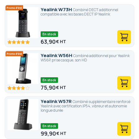
Yealink W73H
Combiné DECT additionnel
compatible avec les bases DECT IP Yealink
En stock
63,90
€
100
100
% of
Yealink W56H
Combiné additionnel pour Yealink
W56P, prise casque, son HD
En stock
75,90
€
80
100
% of
Yealink W57R
Combiné supplémentaire renforcé
Yealink avec certification IP54, vibreur et autonomie
longue durée
En stock
99,90
€