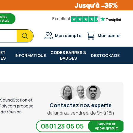
ce et
Excellent
ratuit
Chercher
Chercher
Mon compte
Mon panier
 ET
CODES BARRES &
INFORMATIQUE
DESTOCKAGE
TES
BADGES
m SoundStation et
Contactez nos experts
. Polycom propose
de réunion.
du lundi au vendredi de 9h à 18h
Service et
0801 23 05 05
appel gratuit