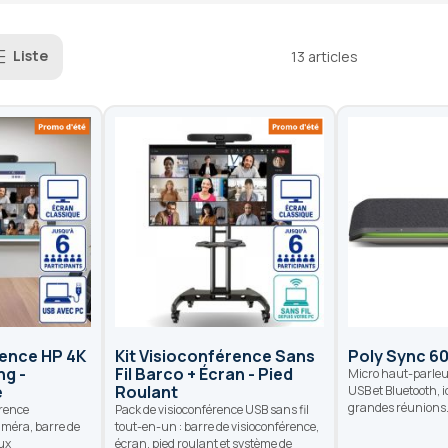
Liste
13
articles
rence HP 4K
Kit Visioconférence Sans
Poly Sync 6
ng -
Fil Barco + Écran - Pied
Micro haut-parleu
e
Roulant
USB et Bluetooth, i
grandes réunions
érence
Pack de visioconférence USB sans fil
méra, barre de
tout-en-un : barre de visioconférence,
ux
écran, pied roulant et système de