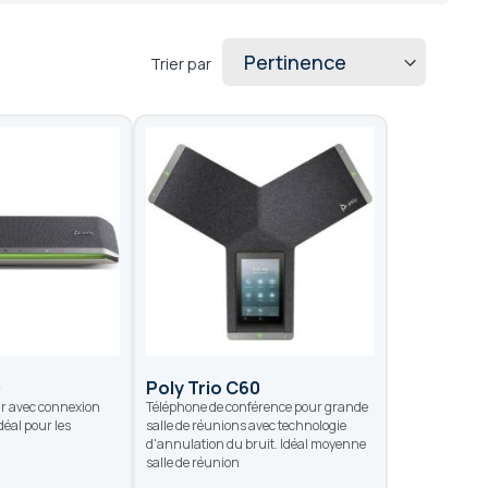
Trier par
0
Poly Trio C60
r avec connexion
Téléphone de conférence pour grande
déal pour les
salle de réunions avec technologie
.
d'annulation du bruit. Idéal moyenne
salle de réunion