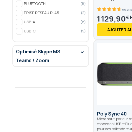
BLUETOOTH
8
60 avis
PRISE RESEAU RJ45
2
92.6
100
% of
1 129,90
€
USB-A
8
AJOUTER AU
USB-C
5
Optimisé Skype MS
Teams / Zoom
Poly Sync 40
Micro haut-parleur p
connexion USB et Blu
pour des salles de réu