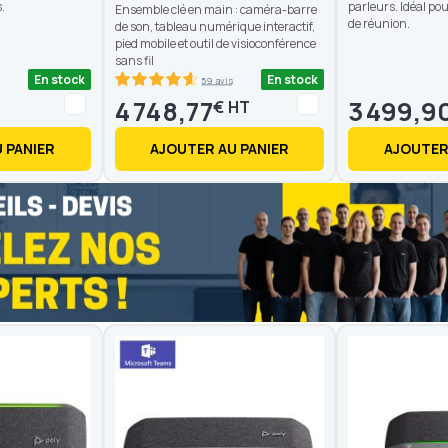
.
parleurs. Idéal pou
Ensemble clé en main : caméra-barre
de réunion.
de son, tableau numérique interactif,
pied mobile et outil de visioconférence
sans fil
En stock
En stock
59 avis
92.6
100
% of
4 748,77
3 499,9
€
 PANIER
AJOUTER AU PANIER
AJOUTER