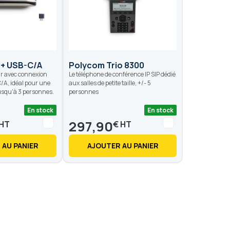
0+ USB-C/A
Polycom Trio 8300
r avec connexion
Le téléphone de conférence IP SIP dédié
/A, idéal pour une
aux salles de petite taille, +/- 5
 jusqu'à 3 personnes.
personnes
En stock
En stock
297,90
€
 AU PANIER
AJOUTER AU PANIER