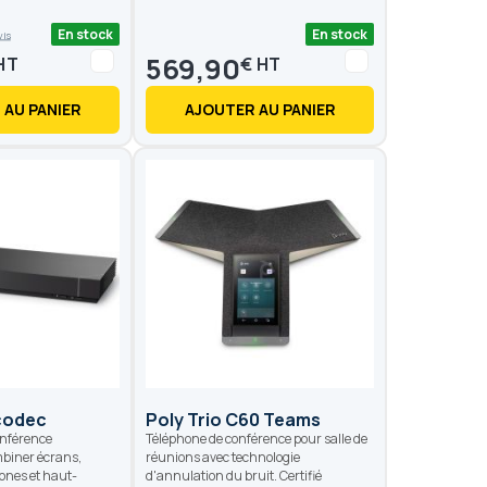
En stock
En stock
vis
569,90
€
 AU PANIER
AJOUTER AU PANIER
codec
Poly Trio C60 Teams
onférence
Téléphone de conférence pour salle de
biner écrans,
réunions avec technologie
ones et haut-
d'annulation du bruit. Certifié