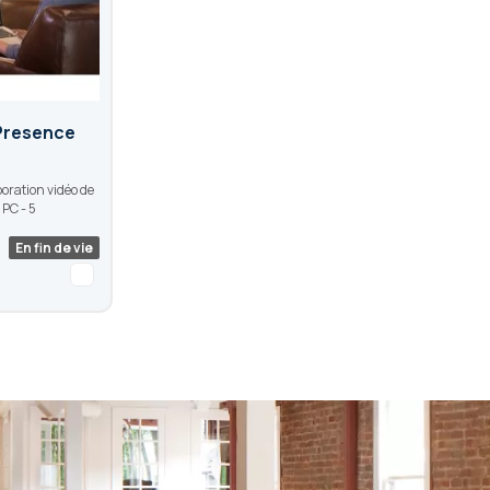
Presence
oration vidéo de
PC - 5
En fin de vie