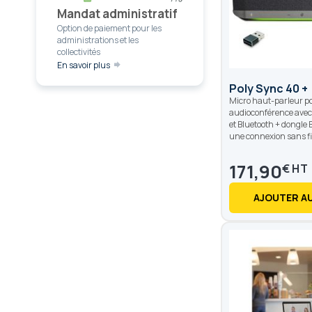
Mandat administratif
Option de paiement pour les
administrations et les
collectivités
En savoir plus
Poly Sync 40 +
Micro haut-parleur p
audioconférence ave
et Bluetooth + dongle 
une connexion sans fil
171,90
€
AJOUTER AU