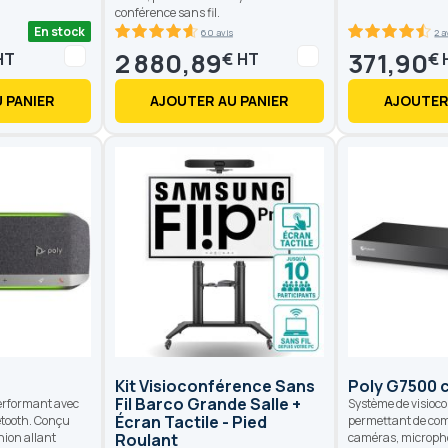
conférence sans fil.
En stock
60 avis
2 a
92.6
100
90
100
% of
% of
2 880,89
371,90
€
€
 PANIER
AJOUTER AU PANIER
AJOUTER
Kit Visioconférence Sans
Poly G7500 
Fil Barco Grande Salle +
erformant avec
Système de visioc
Écran Tactile - Pied
etooth. Conçu
permettant de com
nion allant
Roulant
caméras, microph