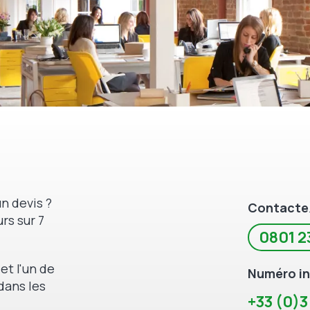
n devis ?
Contacte
rs sur 7
0801 2
et l'un de
Numéro in
dans les
+33 (0)3