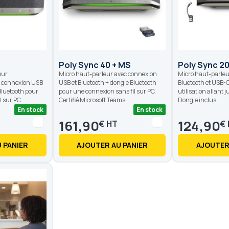
Poly Sync 40 + MS
Poly Sync 2
our
Micro haut-parleur avec connexion
Micro haut-parleu
c connexion USB
USB et Bluetooth + dongle Bluetooth
Bluetooth et USB-C
Bluetooth pour
pour une connexion sans fil sur PC.
utilisation allant
 sur PC.
Certifié Microsoft Teams.
Dongle inclus.
En stock
En stock
161,90
124,90
€
€
 PANIER
AJOUTER AU PANIER
AJOUTER