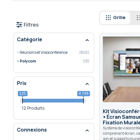
Grille
Filtres
Catégorie
Réunions et Visioconférence
802
Polycom
13
Prix
125
4 749
12 Produits
Kit Visioconfé
+ Écran Samsu
Fixation Mural
Système de visioconf
Connexions
comprenant écran, ca
son et supports mura