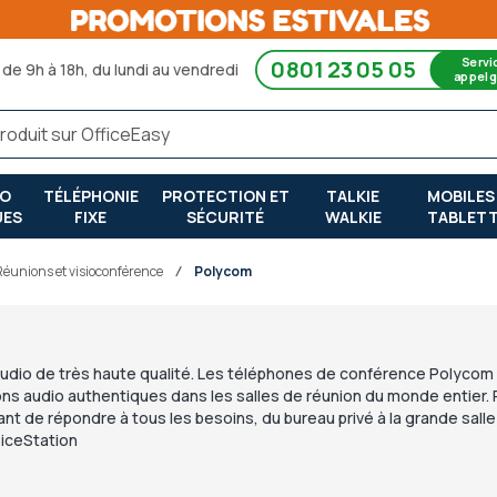
Servi
0801 23 05 05
de 9h à 18h, du lundi au vendredi
appel g
RO
TÉLÉPHONIE
PROTECTION ET
TALKIE
MOBILES
UES
FIXE
SÉCURITÉ
WALKIE
TABLET
ueil
réunions et visioconférence
Polycom
 audio de très haute qualité. Les téléphones de conférence Polyco
tions audio authentiques dans les salles de réunion du monde entier
e répondre à tous les besoins, du bureau privé à la grande salle 
iceStation