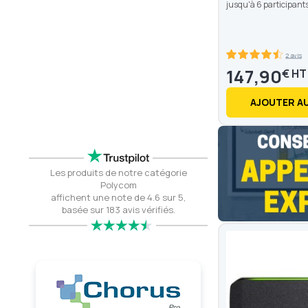
jusqu'à 6 participants
2 avis
90
100
% of
147,90
€
AJOUTER AU
Les produits de notre catégorie
Polycom
affichent une note de 4.6 sur 5,
basée sur 183 avis vérifiés.