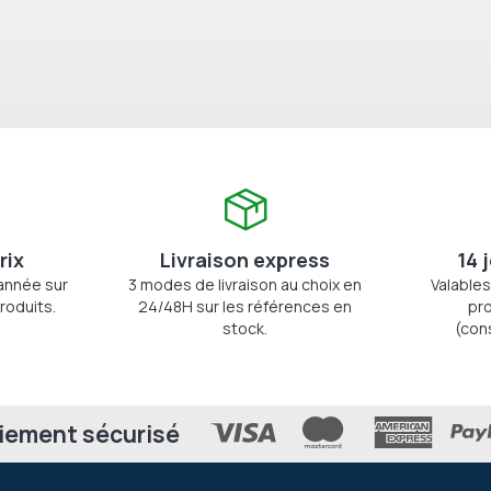
rix
Livraison express
14 
'année sur
3 modes de livraison au choix en
Valables
roduits.
24/48H sur les références en
pro
stock.
(con
iement sécurisé