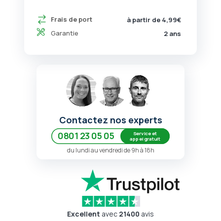
Frais de port
à partir de 4,99€
Garantie
2 ans
Contactez nos experts
Service et
0801 23 05 05
appel gratuit
du lundi au vendredi de 9h à 18h
Excellent
avec
21400
avis