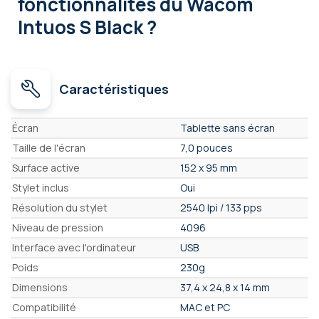
fonctionnalités
du Wacom
Intuos S Black ?
Caractéristiques
Caractéristiques
Écran
Tablette sans écran
Taille de l'écran
7,0 pouces
Surface active
152 x 95 mm
Stylet inclus
Oui
Résolution du stylet
2540 lpi / 133 pps
Niveau de pression
4096
Interface avec l'ordinateur
USB
Poids
230g
Dimensions
37,4 x 24,8 x 14 mm
Compatibilité
MAC et PC