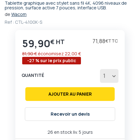
Tablette graphique avec stylet sans fil 4K, 4096 niveaux de
Passer
pression, surface active 7 pouces, interface USB.
au
de
Wacom
début
Ref :
CTL-4100K-S
de
la
Galerie
59,90
Prix
71,88
€
€
d’images
81,90 €
économisez
22,00 €
-27 % sur le prix public
QUANTITÉ
AJOUTER AU PANIER
Recevoir un devis
26 en stock liv. 5 jours