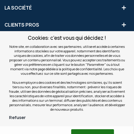
LA SOCIÉTÉ
CLIENTS PROS
Cookies: c'est vous qui décidez !
S'INSCRIRE AUX OFFRES COMMERCIALES
Notre site, en collaboration avec ses partenaires, utilise et accède à certaines
informations stockées sur votre appareil, notamment des identifiants
Inscription
uniques de cookies, afin de traiter vos données personnelles et de vous
Valider
à
proposer un contenu personnalisé. Vous pouvez accepter ces traitements ou
notre
gérer vos préférences en cliquant sur le bouton "Paramétrer" ou à tout
moment via notre page dédiée à la politique de confidentialité. Les choix que
newsletter
INFOS
vous effectuez sur ce site sont partagés avec nos partenaires.
:
Nous employons des cookies et des technologies similaires, qu’ils soient
tiers ou non, pour diverses finalités, notamment : prévenir les risques de
NOS SITES
fraude, utiliser des données de géolocalisation précises, analyser activement
les caractéristiques de votre appareil pour identification, stocker et accéder à
des informations sur un terminal, diffuser des publicités et des contenus
personnalisés, mesurer leur performance, analyser l’audience, et développer
de nouveaux produits.
Refuser