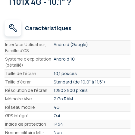
T101X 4G - 10.1" ?
Caractéristiques
Caractéristiques
Interface Utilisateur,
Android (Google)
Famille d'OS
Système d'exploitation
Android 10
(détaillé)
Taille de l'écran
10,1 pouces
Taille d'écran
Standard (de 10,0" à 11,5")
Résolution de l'écran
1280 x 800 pixels
Mémoire Vive
2 Go RAM
Réseau mobile
4G
GPS intégré
Oui
Indice de protection
IP 54
Norme militaire MIL-
Non