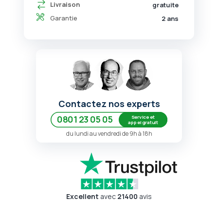
Livraison
gratuite
Garantie
2 ans
Contactez nos experts
Service et
0801 23 05 05
appel gratuit
du lundi au vendredi de 9h à 18h
Excellent
avec
21400
avis