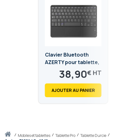
Clavier Bluetooth
AZERTY pour tablette,
smartphone et PC
38,90
€
(iOS, Windows,
46,68
€
Android)
AJOUTER AU PANIER
Accueil
mobiles et tablettes
Tablette Pro
Tablette Durcie