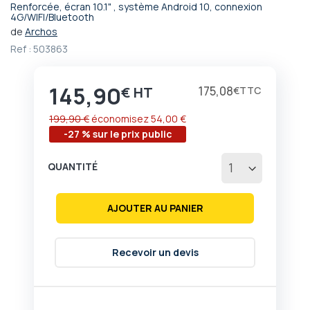
Renforcée, écran 10.1" , système Android 10, connexion
Passer
4G/WIFI/Bluetooth
au
de
Archos
début
Ref :
503863
de
la
Galerie
145,90
Prix
175,08
€
€
d’images
199,90 €
économisez
54,00 €
-27 % sur le prix public
QUANTITÉ
AJOUTER AU PANIER
Recevoir un devis