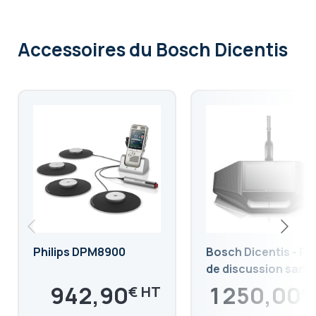
Accessoires
du Bosch Dicentis
Philips DPM8900
Bosch Dicentis - Po
de discussion sans f
avec écran
942,90
1 250,00
€
€
1 131,48
1 500,00
€
€