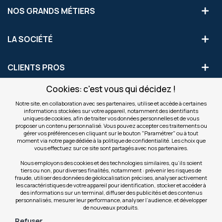
NOS GRANDS MÉTIERS
LA SOCIÉTÉ
CLIENTS PROS
Cookies: c'est vous qui décidez !
S'INSCRIRE AUX OFFRES COMMERCIALES
Notre site, en collaboration avec ses partenaires, utilise et accède à certaines
informations stockées sur votre appareil, notamment des identifiants
Inscription
uniques de cookies, afin de traiter vos données personnelles et de vous
Valider
à
proposer un contenu personnalisé. Vous pouvez accepter ces traitements ou
notre
gérer vos préférences en cliquant sur le bouton "Paramétrer" ou à tout
moment via notre page dédiée à la politique de confidentialité. Les choix que
newsletter
INFOS
vous effectuez sur ce site sont partagés avec nos partenaires.
:
Nous employons des cookies et des technologies similaires, qu’ils soient
tiers ou non, pour diverses finalités, notamment : prévenir les risques de
NOS SITES
fraude, utiliser des données de géolocalisation précises, analyser activement
les caractéristiques de votre appareil pour identification, stocker et accéder à
des informations sur un terminal, diffuser des publicités et des contenus
personnalisés, mesurer leur performance, analyser l’audience, et développer
de nouveaux produits.
Refuser