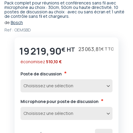
Pack complet pour réunions et conférences sans fil avec
Passer
microphone au choix : 30cm, 50cm ou haute directivité, 10
postes de discussion au choix : avec ou sans écran et 1 unité
au
de contrôle sans fil et chargeurs.
début
de
Bosch
de
la
Ref :
OEMSBD
Galerie
d’images
19 219,90
€
23 063,81
€
économisez
510,10 €
Poste de discussion
Microphone pour poste de discussion