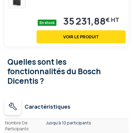
35 231,88
€
En stock
VOIR LE PRODUIT
Quelles sont les
fonctionnalités
du Bosch
Dicentis ?
Caractéristiques
Caractéristiques
Nombre De
Jusqu'à 10 participants
Participants