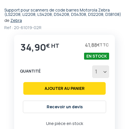
Support pour scanners de code barres Motorola Zebra
Passer
(LS2208, LI2208, LS4208, DS4208, DS4308, DS2208, DS8108)
au
de
Zebra
début
Ref :
20-61019-02R
de
la
Galerie
34,90
41,88
€
€
d’images
EN STOCK
QUANTITÉ
AJOUTER AU PANIER
Recevoir un devis
Une pièce en stock