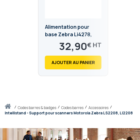
Alimentation pour
base Zebra Li4278,
Li2208, LS2208,
32,90
€
LS4208
39,48
€
AJOUTER AU PANIER
Accueil
codes barres & badges
Codes barres
Accessoires
Intellistand - Support pour scanners Motorola Zebra LS2208, LI2208