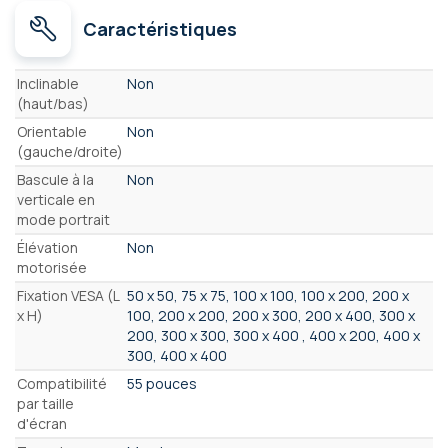
Caractéristiques
Caractéristiques
Inclinable
Non
(haut/bas)
Orientable
Non
(gauche/droite)
Bascule à la
Non
verticale en
mode portrait
Élévation
Non
motorisée
Fixation VESA (L
50 x 50, 75 x 75, 100 x 100, 100 x 200, 200 x
x H)
100, 200 x 200, 200 x 300, 200 x 400, 300 x
200, 300 x 300, 300 x 400 , 400 x 200, 400 x
300, 400 x 400
Compatibilité
55 pouces
par taille
d'écran