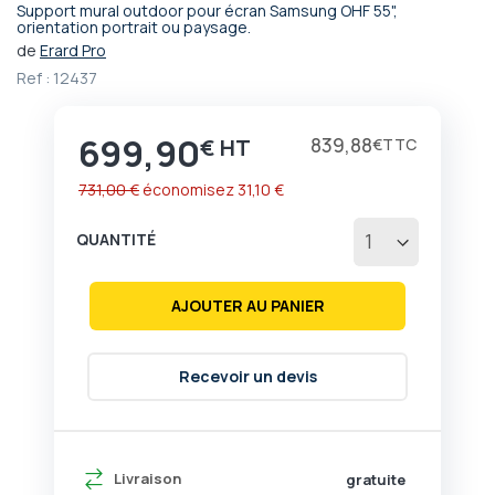
Support mural outdoor pour écran Samsung OHF 55",
Passer
orientation portrait ou paysage.
au
de
Erard Pro
début
Ref :
12437
de
la
Galerie
699,90
Prix
839,88
€
€
d’images
731,00 €
économisez
31,10 €
QUANTITÉ
AJOUTER AU PANIER
Recevoir un devis
Livraison
gratuite