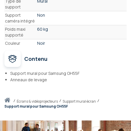
Type de
Mural
support
Support
Non
caméra intégré
Poids maxi
60 kg
supporté
Couleur
Noir
Contenu
Support mural pour Samsung OH55F
Anneaux de levage
Accueil
écrans & vidéoprojecteurs
Support mural écran
Support mural pour Samsung OH55F