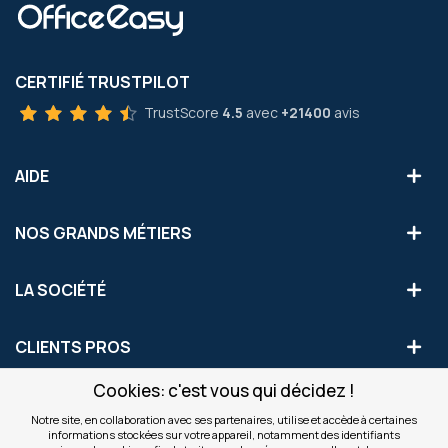
CERTIFIÉ TRUSTPILOT
TrustScore
4.5
avec
+21400
avis
AIDE
NOS GRANDS MÉTIERS
LA SOCIÉTÉ
CLIENTS PROS
Cookies: c'est vous qui décidez !
S'INSCRIRE AUX OFFRES COMMERCIALES
Notre site, en collaboration avec ses partenaires, utilise et accède à certaines
informations stockées sur votre appareil, notamment des identifiants
Inscription