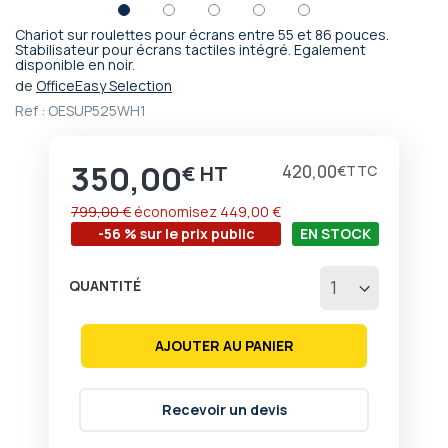
Chariot sur roulettes pour écrans entre 55 et 86 pouces.
Passer
Stabilisateur pour écrans tactiles intégré. Egalement
disponible en noir.
au
début
de
OfficeEasy Selection
de
Ref :
OESUP525WH1
la
Galerie
d’images
350,00
Prix
420,00
€
€
799,00 €
économisez
449,00 €
-56 % sur le prix public
EN STOCK
QUANTITÉ
AJOUTER AU PANIER
Recevoir un devis