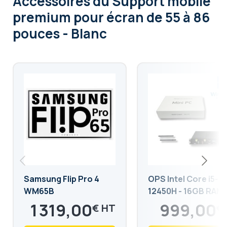
Accessoires
du Support mobile
premium pour écran de 55 à 86
pouces - Blanc
Samsung Flip Pro 4
OPS Intel Core i5-
WM65B
12450H - 16GB RAM 
512GB SSD
1 319,00
999,00
€
€
1 582,80
1 198,80
€
€