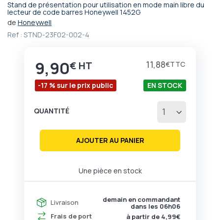
Stand de présentation pour utilisation en mode main libre du
Passer
lecteur de code barres Honeywell 1452G
au
de
Honeywell
début
Ref :
STND-23F02-002-4
de
la
Galerie
9,90
Prix
11,88
€
€
d’images
-17 % sur le prix public
EN STOCK
QUANTITÉ
AJOUTER AU PANIER
Une pièce en stock
demain en commandant
Livraison
dans les
06h06
Frais de port
à partir de 4,99€