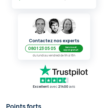
Contactez nos experts
Service et
0801 23 05 05
appel gratuit
du lundi au vendredi de 9h à 18h
Excellent
avec
21400
avis
Points forts