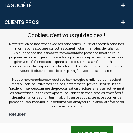
LA SOCIÉTÉ
CLIENTS PROS
Cookies: c'est vous qui décidez !
S'INSCRIRE AUX OFFRES COMMERCIALES
Notre site, en collaboration avec ses partenaires, utilise et accède à certaines
informations stockées sur votre appareil, notamment des identifiants
Inscription
uniques de cookies, afin de traiter vos données personnelles et de vous
Valider
à
proposer un contenu personnalisé. Vous pouvez accepter ces traitements ou
notre
gérer vos préférences en cliquant sur le bouton "Paramétrer" ou à tout
moment via notre page dédiée à la politique de confidentialité. Les choix que
newsletter
INFOS
vous effectuez sur ce site sont partagés avec nos partenaires.
:
Nous employons des cookies et des technologies similaires, qu’ils soient
tiers ou non, pour diverses finalités, notamment : prévenir les risques de
NOS SITES
fraude, utiliser des données de géolocalisation précises, analyser activement
les caractéristiques de votre appareil pour identification, stocker et accéder à
des informations sur un terminal, diffuser des publicités et des contenus
personnalisés, mesurer leur performance, analyser l’audience, et développer
de nouveaux produits.
Refuser
© Copyright OfficeEasy 2026