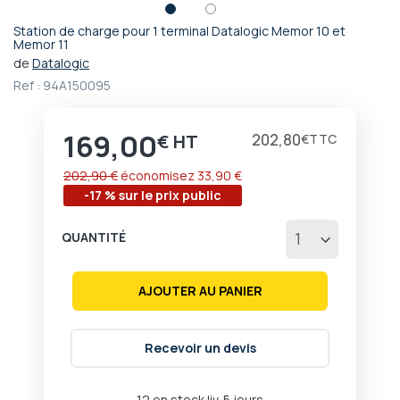
Station de charge pour 1 terminal Datalogic Memor 10 et
Passer
Memor 11
au
de
Datalogic
début
Ref :
94A150095
de
la
Galerie
169,00
Prix
202,80
€
€
d’images
202,90 €
économisez
33,90 €
-17 % sur le prix public
QUANTITÉ
AJOUTER AU PANIER
Recevoir un devis
12 en stock liv. 5 jours