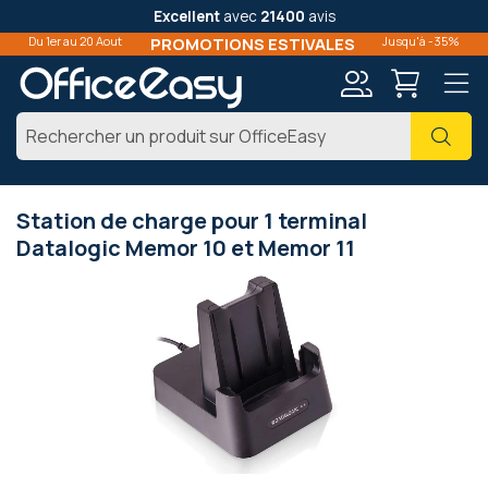
Excellent
avec
21400
avis
Du 1er au 20 Aout
PROMOTIONS ESTIVALES
Jusqu'à -35%
Mon
Cher
compte
Station de charge pour 1 terminal
Datalogic Memor 10 et Memor 11
Passer
à
la
fin
de
la
galerie
d’images