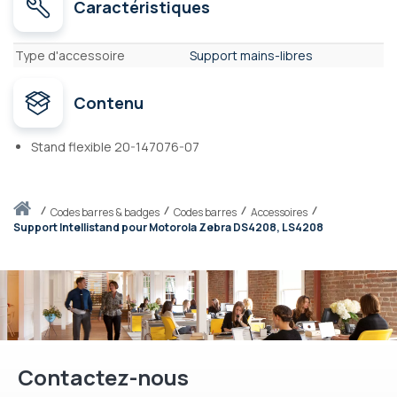
Caractéristiques
Caractéristiques
Type d'accessoire
Support mains-libres
Contenu
Stand flexible 20-147076-07
Accueil
codes barres & badges
Codes barres
Accessoires
Support Intellistand pour Motorola Zebra DS4208, LS4208
Contactez-nous