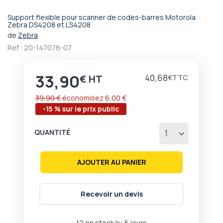
Support flexible pour scanner de codes-barres Motorola
Passer
Zebra DS4208 et LS4208
au
de
Zebra
début
Ref :
20-147076-07
de
la
Galerie
33,90
Prix
40,68
€
€
d’images
39,90 €
économisez
6,00 €
-15 % sur le prix public
QUANTITÉ
AJOUTER AU PANIER
Recevoir un devis
12 en stock liv. 5 jours