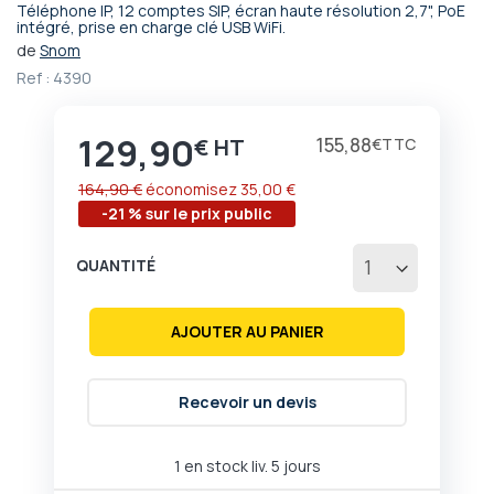
Téléphone IP, 12 comptes SIP, écran haute résolution 2,7", PoE
Passer
intégré, prise en charge clé USB WiFi.
au
de
Snom
début
Ref :
4390
de
la
Galerie
129,90
Prix
155,88
€
€
d’images
164,90 €
économisez
35,00 €
-21 % sur le prix public
QUANTITÉ
AJOUTER AU PANIER
Recevoir un devis
1 en stock liv. 5 jours