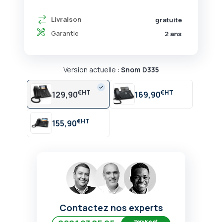
Livraison
gratuite
Garantie
2 ans
Version actuelle :
Snom D335
€
€
129,90
169,90
€
155,90
Contactez nos experts
Service et