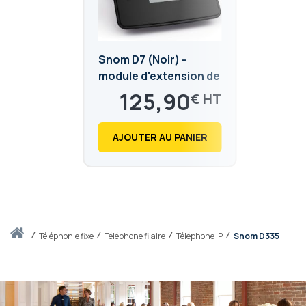
Snom D7 (Noir) -
module d'extension de
touches
125,90
€
151,08
€
AJOUTER AU PANIER
Accueil
téléphonie fixe
Téléphone filaire
Téléphone IP
Snom D335