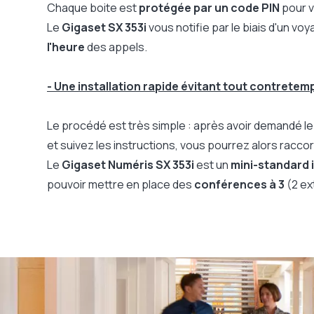
Chaque boite est
protégée par un code PIN
pour v
Le
Gigaset SX 353i
vous notifie par le biais d'un voy
l'heure
des appels.
- Une installation rapide évitant tout contretemp
Le procédé est très simple : après avoir demandé l
et suivez les instructions, vous pourrez alors racco
Le
Gigaset Numéris SX 353i
est un
mini-standard 
pouvoir mettre en place des
conférences à 3
(2 ex