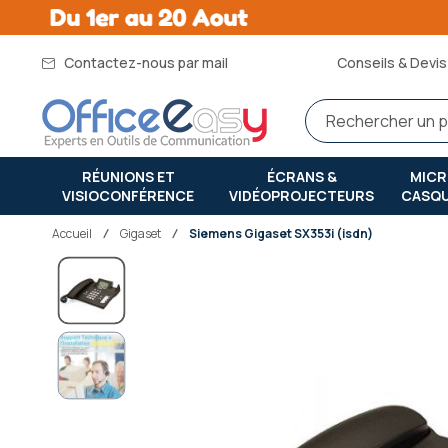
Contactez-nous par mail
Conseils & Devis 
RÉUNIONS ET
ÉCRANS &
MIC
VISIOCONFÉRENCE
VIDÉOPROJECTEURS
CASQ
Accueil
gigaset
Siemens Gigaset SX353i (isdn)
Passer
à
la
fin
de
la
galerie
d’images