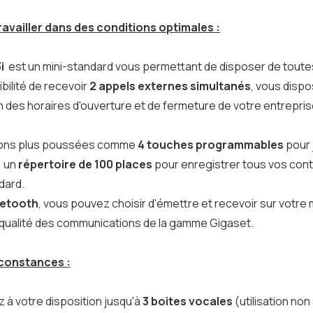
availler dans des conditions optimales :
née
e
i
est un mini-standard vous permettant de disposer de toutes 
bilité de recevoir
2 appels externes simultanés
, vous disp
 des horaires d'ouverture et de fermeture de votre entrepris
ions plus poussées comme
4 touches programmables
pour 
, un
répertoire de 100 places
pour enregistrer tous vos cont
dard.
uetooth
, vous pouvez choisir d'émettre et recevoir sur votre 
la qualité des communications de la gamme Gigaset.
rconstances :
z à votre disposition jusqu'à
3 boites vocales
(utilisation no