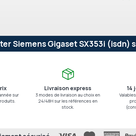
er Siemens Gigaset SX353i (isdn) s
rix
Livraison express
14 
'année sur
3 modes de livraison au choix en
Valables
roduits.
24/48H sur les références en
pro
stock.
(con