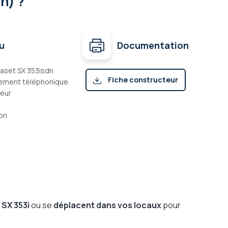
n) ?
u
Documentation
gaset SX 353isdn
Fiche constructeur
dement téléphonique
teur
(pdf)
ion
 SX 353i
ou se
déplacent dans vos locaux
pour