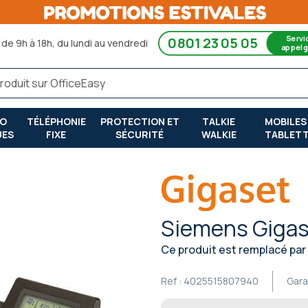
Servi
0801 23 05 05
de 9h à 18h, du lundi au vendredi
appel g
RO
TÉLÉPHONIE
PROTECTION ET
TALKIE
MOBILES
UES
FIXE
SÉCURITÉ
WALKIE
TABLET
Siemens Gigas
Ce produit est remplacé par
Ref :
4025515807940
Gara