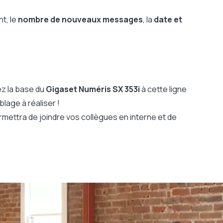
nt, le
nombre de nouveaux messages
, la
date et
ez la base du
Gigaset Numéris SX 353i
à cette ligne
lage à réaliser !
ermettra de joindre vos collègues en interne et de