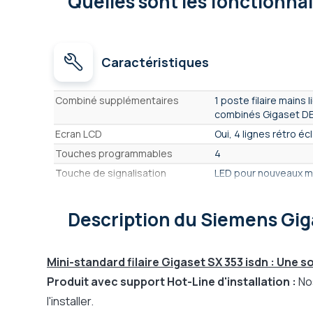
Quelles sont les fonctionna
Caractéristiques
Caractéristiques
Combiné supplémentaires
1 poste filaire mains 
combinés Gigaset DE
Ecran LCD
Oui, 4 lignes rétro écl
Touches programmables
4
Touche de signalisation
LED pour nouveaux 
Mains libres et écoute amplifiée
Oui
Journal d'appels
Oui, 20 derniers rép
Description
du Siemens Gig
Répertoire
100 numéros
Musique d'attente
Oui
Mini-standard filaire Gigaset SX 353 isdn : Une s
Affichage des lignes occupées
Oui, sur l'écran des 
Produit avec support Hot-Line d'installation :
Nos
Bluetooth
Oui, 1 connexion à un
l'installer.
Répondeur intégré
Oui