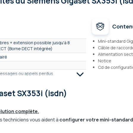
lités
du Siemens Gigaset SX353i (isd
Conten
Mini-standard Gi
libres + extension possible jusqu'à 8
Câble de raccor
CT (Borne DECT intégrée)
Alimentation sec
airé
Notice
Cd de configurat
messages ou appels perdus
ondu, 20 derniers perdus
aset SX353i (isdn)
olution complète.
postes
 techniciens vous aident à
configurer votre mini-standard
 instant donné