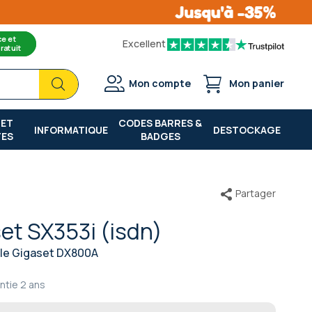
ce et
Excellent
ratuit
Chercher
Chercher
Mon compte
Mon panier
 ET
CODES BARRES &
INFORMATIQUE
DESTOCKAGE
TES
BADGES
Partager
et SX353i (isdn)
 le
Gigaset DX800A
ntie
2 ans