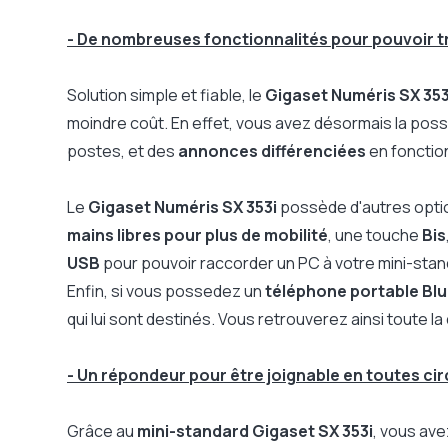
Capacité d'enregistrement
Jusqu'à 25 minutes
- De nombreuses fonctionnalités pour pouvoir tr
Boîte de messageries
3, utilisation simulta
Affichage n° et nom de l'appelant
Oui, si dans répertoir
Solution simple et fiable, le
Gigaset Numéris SX 353
Affichage nombre total /
Oui
moindre coût. En effet, vous avez désormais la possi
nouveaux messages
postes, et des
annonces différenciées
en fonction
Annonce pré-enregistrée /
1/2
annonces personnalisables
Numérotation sur PC
Oui
Le
Gigaset Numéris SX 353i
possède d'autres opt
Gestion / Configuration via PC
Oui
mains libres pour plus de mobilité
, une touche
Bis
Numérotation sur PC
Oui
USB
pour pouvoir raccorder un PC à votre mini-stan
Enfin, si vous possedez un
téléphone portable Bl
qui lui sont destinés. Vous retrouverez ainsi toute 
- Un répondeur pour être joignable en toutes ci
Grâce au
mini-standard Gigaset SX 353i
, vous ave