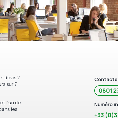
n devis ?
Contacte
rs sur 7
0801 2
et l'un de
Numéro in
dans les
+33 (0)3