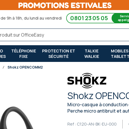
Servi
0801 23 05 05
de 9h à 18h, du lundi au vendredi
appel g
RO
TÉLÉPHONIE
PROTECTION ET
TALKIE
MOBILES
UES
FIXE
SÉCURITÉ
WALKIE
TABLET
Shokz OPENCOMM2
Shokz OPEN
Micro-casque à conduction os
Perche micro antibruit et a
Ref :
C120-AN-BK-EU-000