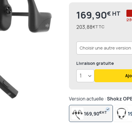
169,90
€
Prix
23
203,88
€
Livraison
gratuite
Ajo
Version actuelle :
Shokz O
€
169,90
1