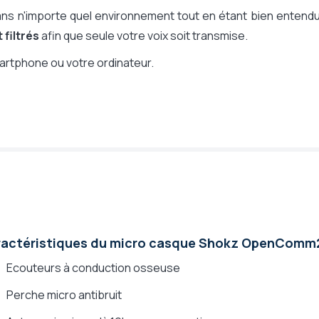
s n'importe quel environnement tout en étant bien entendu
 filtrés
afin que seule votre voix soit transmise.
artphone ou votre ordinateur.
s
cro standard
ment bruyant
actéristiques du micro casque Shokz OpenComm2
Ecouteurs à conduction osseuse
Perche micro antibruit