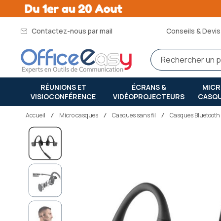
Contactez-nous par mail
Conseils & Devis 
RÉUNIONS ET
ÉCRANS &
MIC
VISIOCONFÉRENCE
VIDÉOPROJECTEURS
CASQ
Accueil
micro casques
Casques sans fil
Casques Bluetooth
Passer
à
la
fin
de
la
galerie
d’images