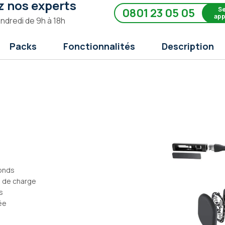
 nos experts
Se
0801 23 05 05
app
endredi de 9h à 18h
Packs
Fonctionnalités
Description
fonds
n de charge
s
ée