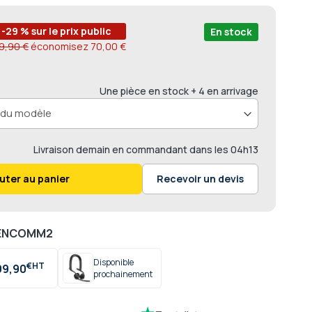
-29 % sur le prix public
En stock
9,90 €
économisez
70,00 €
Une pièce en stock
+ 4 en arrivage
Livraison
demain en commandant dans les
04h13
uter au panier
Recevoir un devis
PENCOMM2
Disponible
€
99,90
prochainement