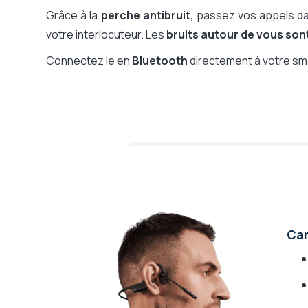
Mode muet
Oui
Grâce à la
perche antibruit,
passez vos appels dan
Compatible Push-to-Talk
Non
votre interlocuteur. Les
bruits autour de vous sont
Témoin lumineux d'appel
Non
Connectez le en
Bluetooth
directement à votre sm
Autonomie en conversation
16h
Autonomie en veille
14 jours
Durée de charge
60 minute
Poids casque
35 g
Microphone
Perche-mi
Micro / Environnement
Environne
Casque pliant, rangement facile
Non
Car