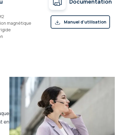
u
Documentation
M2
Manuel d'utilisation
tion magnétique
rigide
(pdf)
on
nuque
nt en