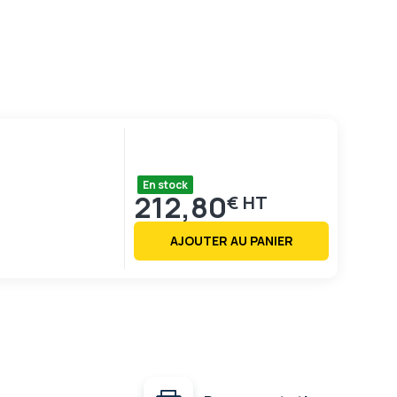
En stock
212,80
€
AJOUTER AU PANIER