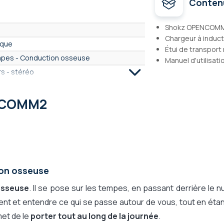
Conten
Shokz OPENCOM
Chargeur à induc
uque
Étui de transport 
mpes - Conduction osseuse
Manuel d'utilisati
s - stéréo
NCOMM2
se de charge
0 à 30m - Bluetooth
 tous services : Communication Unifiées
ion osseuse
osseuse
. Il se pose sur les tempes, en passant derrière le 
ment et entendre ce qui se passe autour de vous, tout en éta
met de le
porter tout au long de la journée
.
teur (conduc. osseuse)