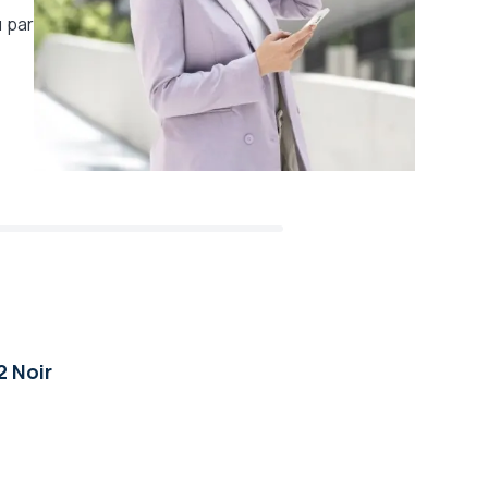
 par
 Noir