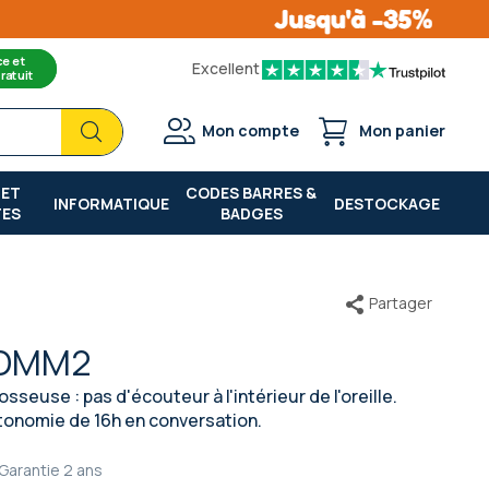
ce et
Excellent
ratuit
Chercher
Chercher
Mon compte
Mon panier
 ET
CODES BARRES &
INFORMATIQUE
DESTOCKAGE
TES
BADGES
Partager
COMM2
seuse : pas d'écouteur à l'intérieur de l'oreille.
utonomie de 16h en conversation.
Garantie
2 ans