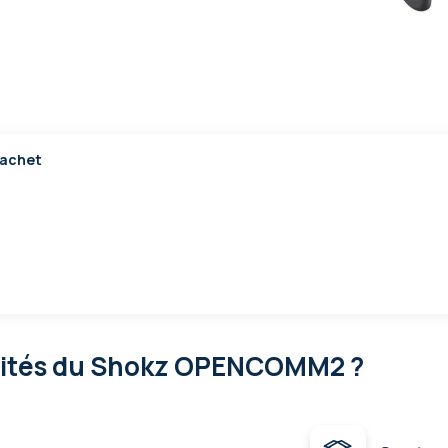
sachet
lités
du Shokz OPENCOMM2 ?