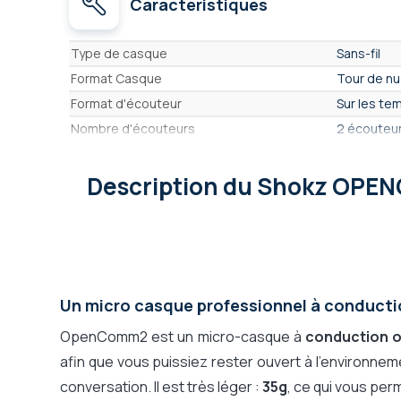
Caractéristiques
Caractéristiques
Type de casque
Sans-fil
Format Casque
Tour de n
Format d'écouteur
Sur les te
Nombre d'écouteurs
2 écouteur
Connexions disponibles sur le casque
Bluetooth
Base de recharge
Description
du Shokz OPE
Non
Base de connexion avec écran
Pas de ba
Dongle USB (Portée+, Audio HD, Connex.
Non
auto)
Portée sans fil
Standard 1
Certifié pour
Compatible
Un micro casque professionnel à conduct
"UC"
OpenComm2 est un micro-casque à
conduction 
Écouteurs Anti bruit Actifs (ANC)
Non
afin que vous puissiez rester ouvert à l'environne
Convient à un usage
Intensif
conversation. Il est très léger :
35g
, ce qui vous per
Matière des écouteurs
pas d'écou