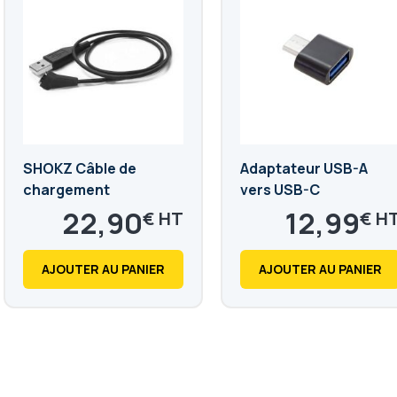
SHOKZ Câble de
Adaptateur USB-A
chargement
vers USB-C
OpenComm/OpenComm
22,90
12,99
€
€
UC
27,48
15,59
€
€
AJOUTER AU PANIER
AJOUTER AU PANIER