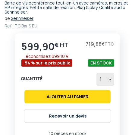
Barre de visioconférence tout-en-un avec caméras, micros et
Passer
HP intégrés. Petite salle de réunion. Plug & play. Qualité audio
Sennheiser.
au
début
de
Sennheiser
de
Ref :
TC Bar S EU
la
Galerie
d’images
599,90
Prix
719,88
€
€
économisez
699,10 €
-54 % sur le prix public
EN STOCK
QUANTITÉ
AJOUTER AU PANIER
Recevoir un devis
10 pièces en stock