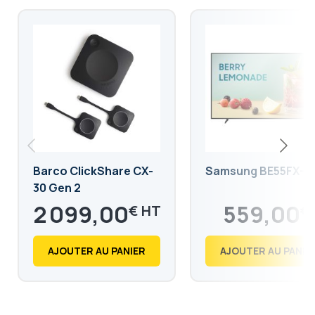
Barco ClickShare CX-
Samsung BE55FX-H
30 Gen 2
2 099,00
559,00
€
€
2 518,80
670,80
€
€
AJOUTER AU PANIER
AJOUTER AU PANIE