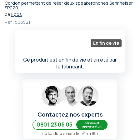
Cordon permettant de relier deux speakerphones Sennheiser
Passer
SP220.
au
de
Epos
début
Ref :
506521
de
la
Galerie
En fin de vie
d’images
Ce produit est en fin de vie et arrêté par
le fabricant.
Contactez nos experts
Service et
0801 23 05 05
appel gratuit
du lundi au vendredi de 9h à 18h