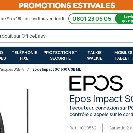
Servi
0801 23 05 05
de 9h à 18h, du lundi au vendredi
appel g
RO
TÉLÉPHONIE
PROTECTION ET
TALKIE
MOBILES
UES
FIXE
SÉCURITÉ
WALKIE
TABLET
Casques USB-A
Epos Impact SC 630 USB ML
Epos Impact S
1 écouteur, connexion sur PC
contrôle d'appels sur le cor
Ref :
1000552
Garantie
2 a