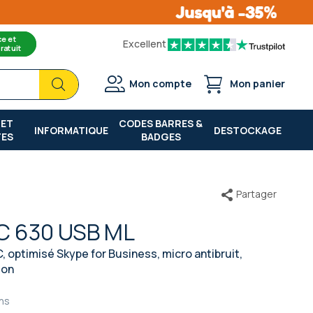
ce et
Excellent
ratuit
Chercher
Chercher
Mon compte
Mon panier
 ET
CODES BARRES &
INFORMATIQUE
DESTOCKAGE
TES
BADGES
Partager
C 630 USB ML
, optimisé Skype for Business, micro antibruit,
don
ns