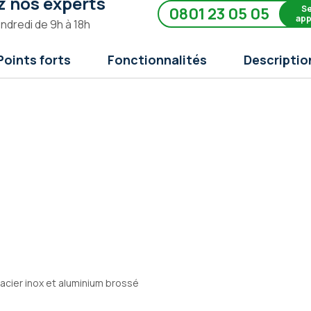
 nos experts
Se
0801 23 05 05
app
endredi de 9h à 18h
Points forts
Fonctionnalités
Descriptio
acier inox et aluminium brossé