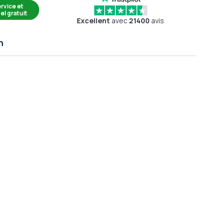
rvice et
el gratuit
Excellent
avec
21400
avis
n