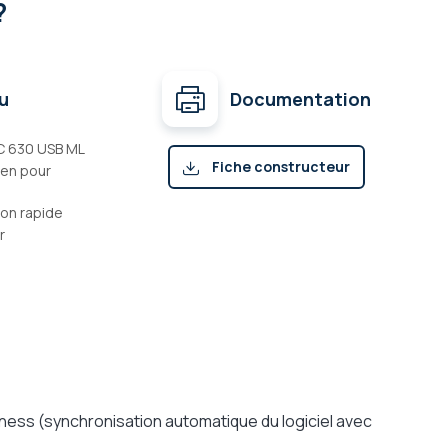
?
u
Documentation
C 630 USB ML
Fiche constructeur
ien pour
(pdf)
tion rapide
r
ess (synchronisation automatique du logiciel avec