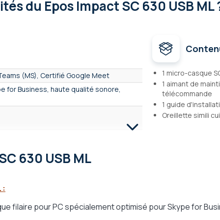
lités
du Epos Impact SC 630 USB ML 
Conten
1 micro-casque S
 Teams (MS), Certifié Google Meet
1 aimant de maint
e for Business, haute qualité sonore,
télécommande
1 guide d'installa
Oreillette simili cui
 SC 630 USB ML
 :
Supra aural
 filaire pour PC spécialement optimisé pour Skype for Busin