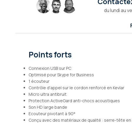
Contactez
Galerie
du lundi au v
d’images
Points forts
Connexion USB sur PC
Optimisé pour Skype for Business
1 écouteur
Contrôle d'appel sur le cordon renforcé en Kevlar
Micro ultra antibruit
Protection ActiveGard anti-chocs acoustiques
Son HD large bande
Ecouteur pivotant à 90°
Conçu avec des matériaux de qualité : serre-tête en 