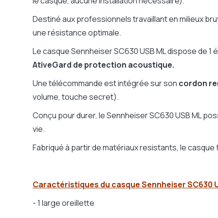
le casque, aucune installation nécessaire).
Protection acoustique
Technologie Activ
Destiné aux professionnels travaillant en milieux 
Compatible Push-to-Talk
Non
une résistance optimale.
Mode muet
Oui
Le casque Sennheiser SC630 USB ML dispose de 1 é
Bluetooth
Non
AtiveGard de protection acoustique.
Témoin lumineux d'appel
Non
Fonction conférence téléphonique
Non
Une télécommande est intégrée sur son
cordon re
Optimisé Microsoft Teams / Zoom
Oui
volume, touche secret).
Poids casque
167 g
Conçu pour durer, le Sennheiser SC630 USB ML possè
Garantie
2 ans
vie.
Microphone
Perche-micro stan
Fabriqué à partir de matériaux resistants, le casque
Micro / Environnement
Environnement trè
Casque pliant, rangement facile
Non
Gamme fabricant
Epos SC 6xx
Caractéristiques du casque Sennheiser SC630 U
- 1 large oreillette