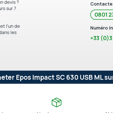
n devis ?
Contacte
rs sur 7
0801 2
et l'un de
Numéro in
dans les
+33 (0)3
eter Epos Impact SC 630 USB ML sur