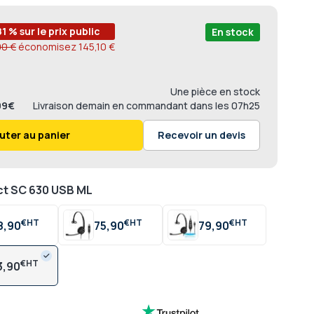
81 % sur le prix public
En stock
00 €
économisez
145,10 €
Une pièce en stock
,99€
Livraison
demain en commandant dans les
07h25
uter au panier
Recevoir un devis
ct SC 630 USB ML
€
€
€
8,90
75,90
79,90
€
3,90