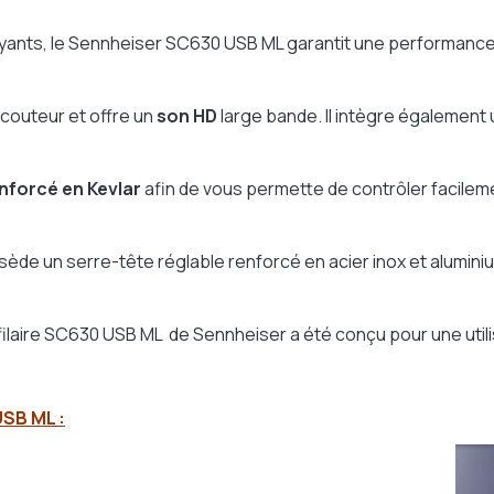
eGard
bruyants, le Sennheiser SC630 USB ML garantit une performanc
couteur et offre un
son HD
large bande. Il intègre également
nforcé en Kevlar
afin de vous permette de contrôler facile
de un serre-tête réglable renforcé en acier inox et alumini
dard
 filaire SC630 USB ML de Sennheiser a été conçu pour une utili
s bruyant
SB ML :