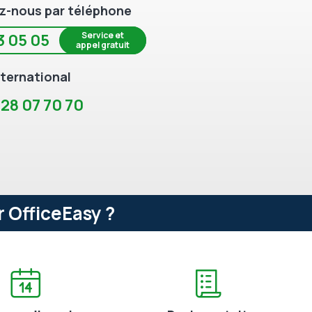
z-nous par téléphone
Service et
3 05 05
appel gratuit
ternational
 28 07 70 70
 OfficeEasy ?