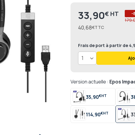
33,90
€
Prix
-
179,
40,68
€
Frais de port
à partir de 4
Ajo
Version actuelle :
Epos Impa
€
35,90
3
€
114,90
3