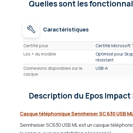
Quelles sont les fonctionna
Caractéristiques
Caractéristiques
Certifié pour
Certifié Microsoft
Les + du modèle
Optimisé pour Skyp
résistant
Connexions disponibles sur le
USB-A
casque
Type de casque
Filaire
Nombre d'écouteurs
1 écouteur - mono
Description
du Epos Impact
Écouteurs Anti bruit Actifs (ANC)
Non
Format Casque
Arceau
Casque téléphonique Sennheiser SC 630 USB ML
Format d'écouteur
Posé sur l'oreille - 
Convient à un usage
Intensif
Sennheiser SC630 USB ML est un casque téléphonique
Matière des écouteurs
en simili-cuir