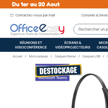
Contactez-nous par mail
Conseils & Devis 
RÉUNIONS ET
ÉCRANS &
MIC
VISIOCONFÉRENCE
VIDÉOPROJECTEURS
CASQ
Accueil
micro casques
Casques filaires
Casques USB
Passer
à
la
fin
de
la
galerie
d’images