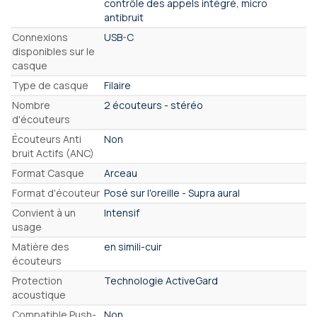
contrôle des appels intégré, micro
antibruit
Connexions
USB-C
disponibles sur le
casque
Type de casque
Filaire
Nombre
2 écouteurs - stéréo
d'écouteurs
Écouteurs Anti
Non
bruit Actifs (ANC)
Format Casque
Arceau
Format d'écouteur
Posé sur l'oreille - Supra aural
Convient à un
Intensif
usage
Matière des
en simili-cuir
écouteurs
Protection
Technologie ActiveGard
acoustique
Compatible Push-
Non