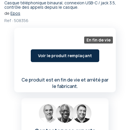
Casque téléphonique binaural, connexion USB-C / jack 3.5,
Passer
contrôle des appels depuis le casque.
au
de
Epos
début
Ref :
508356
de
la
Galerie
En fin de vie
d’images
Voir le produit remplaçant
Ce produit est en fin de vie et arrêté par
le fabricant.