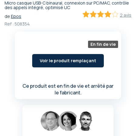
Micro casque USB-C binaural, connexion sur PC/MAC, contrôle
Passer
des appels intégré, optimisé UC
au
2 avis
de
Epos
début
80
100
% of
Ref :
508354
de
la
Galerie
d’images
En fin de vie
Voir le produit remplaçant
Ce produit est en fin de vie et arrêté par
le fabricant.