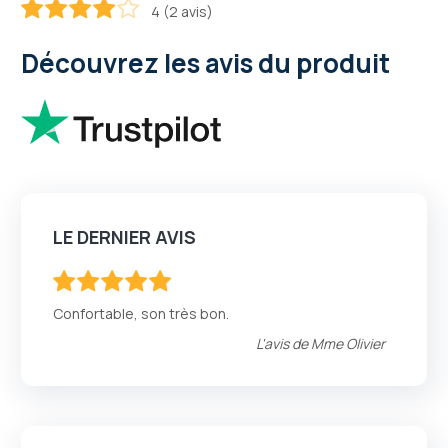
4 (2 avis)
80
100
% of
Découvrez les avis du produit
LE DERNIER AVIS
100
100
% of
Confortable, son très bon.
L'avis de
Mme Olivier