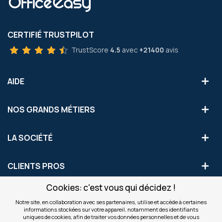
CERTIFIÉ TRUSTPILOT
TrustScore
4.5
avec
+21400
avis
AIDE
NOS GRANDS MÉTIERS
LA SOCIÉTÉ
CLIENTS PROS
Cookies: c'est vous qui décidez !
S'INSCRIRE AUX OFFRES COMMERCIALES
Notre site, en collaboration avec ses partenaires, utilise et accède à certaines
informations stockées sur votre appareil, notamment des identifiants
Inscription
uniques de cookies, afin de traiter vos données personnelles et de vous
Valider
à