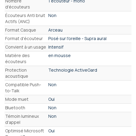
Nombre
1 écouteur - mono
d'écouteurs
Écouteurs Anti bruit
Non
Actifs (ANC)
Format Casque
Arceau
Format d'écouteur
Posé sur l'oreille - Supra aural
Convient à un usage
Intensif
Matière des
en mousse
écouteurs
Protection
Technologie ActiveGard
acoustique
Compatible Push-
Non
to-Talk
Mode muet
Oui
Bluetooth
Non
Témoin lumineux
Non
d'appel
Optimisé Microsoft
Oui