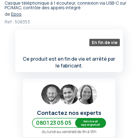
Casque téléphonique à 1 écouteur, connexion via USB-C sur
Passer
PC/MAC, contrôle des appels intégré
au
de
Epos
début
Ref :
508353
de
la
Galerie
En fin de vie
d’images
Ce produit est en fin de vie et arrêté par
le fabricant.
Contactez nos experts
Service et
0801 23 05 05
appel gratuit
du lundi au vendredi de 9h à 18h