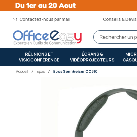
Contactez-nous par mail
Conseils & Devis 
RÉUNIONS ET
ÉCRANS &
MIC
VISIOCONFÉRENCE
VIDÉOPROJECTEURS
CASQ
Accueil
epos
Epos Sennheiser CC510
Passer
à
la
fin
de
la
galerie
d’images