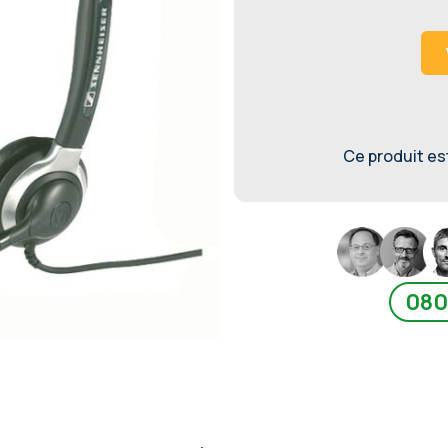
Ce produit est 
080