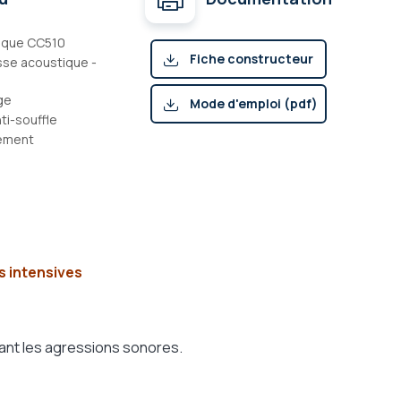
ique CC510
Fiche constructeur
sse acoustique -
(pdf)
ge
Mode d'emploi (pdf)
ti-souffle
ement
ns intensives
sant les agressions sonores.