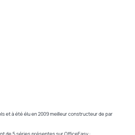
s et à été élu en 2009 meilleur constructeur de par
nt de
5 séries présentes sur OfficeEasy :