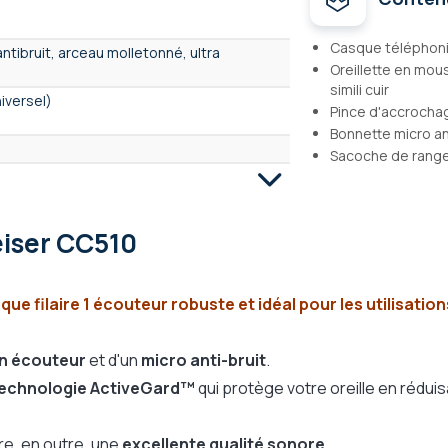
Casque téléphon
antibruit, arceau molletonné, ultra
Oreillette en mou
simili cuir
iversel)
Pince d'accrocha
Bonnette micro an
Sacoche de rang
iser CC510
 Supra aural
ue filaire 1 écouteur robuste et idéal pour les utilisatio
veGard
n écouteur
et d'un
micro anti-bruit
.
echnologie ActiveGard™
qui protège votre oreille en rédui
re, en outre, une
excellente qualité sonore
.