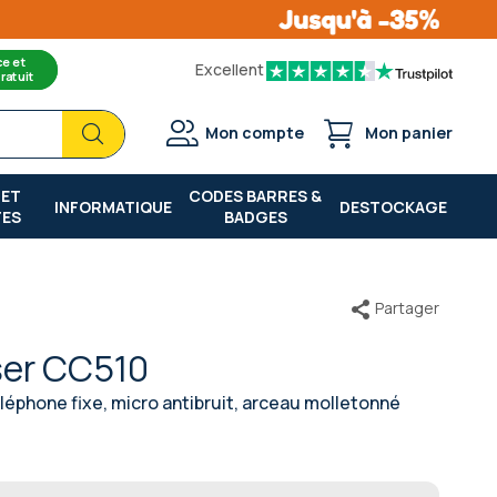
ce et
Excellent
ratuit
Chercher
Chercher
Mon compte
Mon panier
 ET
CODES BARRES &
INFORMATIQUE
DESTOCKAGE
TES
BADGES
Partager
ser CC510
léphone fixe, micro antibruit, arceau molletonné