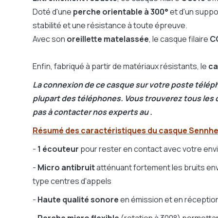
Son large bande (VoIP)
Non
Doté d'une
perche orientable à 300°
et d'un suppor
Témoin lumineux d'appel
Non
stabilité et une résistance à toute épreuve.
Optimisé Microsoft Teams / Zoom
Non
Avec son
oreillette matelassée
, le casque filaire
C
Prise de déconnexion rapide
Oui
Garantie
2 ans
Enfin, fabriqué à partir de matériaux résistants, le
ca
Casque pliant, rangement facile
Non
La connexion de ce casque sur votre poste télép
Gamme fabricant
Epos CC
plupart des téléphones. Vous trouverez tous les c
pas à contacter nos experts au .
Résumé des caractéristiques du casque Sennhei
-
1 écouteur
pour rester en contact avec votre en
-
Micro antibruit
atténuant fortement les bruits envi
type centres d'appels
-
Haute qualité sonore
en émission et en réceptio