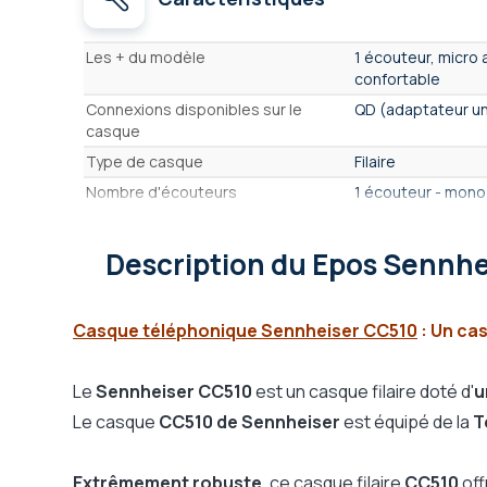
Caractéristiques
Les + du modèle
1 écouteur, micro 
confortable
Connexions disponibles sur le
QD (adaptateur un
casque
Type de casque
Filaire
Nombre d'écouteurs
1 écouteur - mono
Écouteurs Anti bruit Actifs (ANC)
Non
Format Casque
Arceau
Description
du Epos Sennhe
Format d'écouteur
Posé sur l'oreille -
Convient à un usage
Intensif
Casque téléphonique Sennheiser CC510
:
Un casq
Matière des écouteurs
en simili-cuir
Protection acoustique
Technologie Acti
Le
Sennheiser CC510
est un casque filaire doté d'
u
Compatible Push-to-Talk
Non
Le casque
CC510 de Sennheiser
est équipé de la
T
Mode muet
Non
Bluetooth
Non
Extrêmement robuste
, ce casque filaire
CC510
off