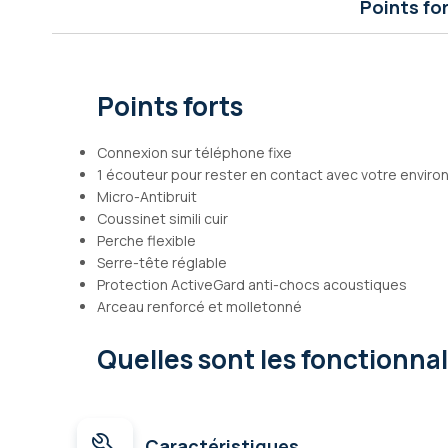
Points fo
Galerie
d’images
Points forts
Connexion sur téléphone fixe
1 écouteur pour rester en contact avec votre envir
Micro-Antibruit
Coussinet simili cuir
Perche flexible
Serre-tête réglable
Protection ActiveGard anti-chocs acoustiques
Arceau renforcé et molletonné
Quelles sont les fonctionna
Caractéristiques