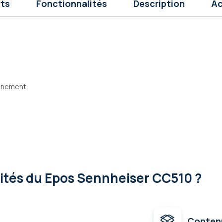
rts
Fonctionnalités
Description
Ac
onnement
lités
du Epos Sennheiser CC510 ?
Conten