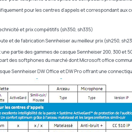
fiquement pour les centres d’appels et correspondant aux 
echnicité et prix compétitifs (sh350, sh335)
oute et de fabrication Sennheiser au meilleur prix (sh250, sh2
t une partie des gammes de casque Sennheiser 200, 300 et 500
upart des softphones du marché dont Microsoft office commun
asque Sennheiser DW Office et DW Pro offrant une connectique 