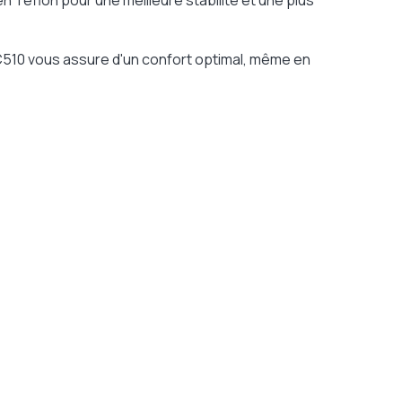
 Teflon pour une meilleure stabilité et une plus
 CC510 vous assure d'un confort optimal, même en