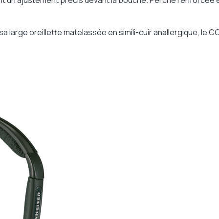
t un ajustement précis devant la bouche. Perche renforcée en
a large oreillette matelassée en simili-cuir anallergique, le