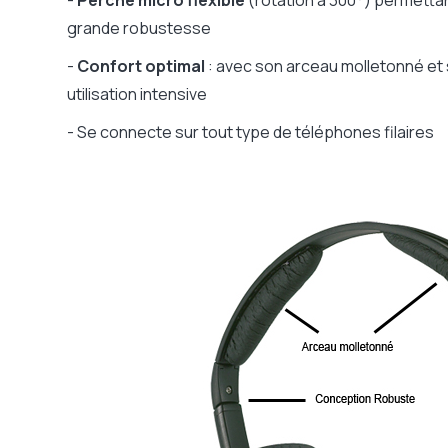
-
Perche micro flexible
(rotation à 300°) permettan
grande robustesse
-
Confort optimal
: avec son arceau molletonné et s
utilisation intensive
- Se connecte sur tout type de téléphones filaires