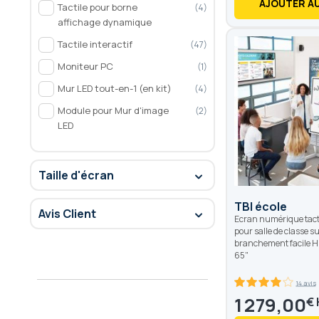
AJOUTER AU
Tactile pour borne
4
affichage dynamique
Tactile interactif
47
Moniteur PC
1
Mur LED tout-en-1 (en kit)
4
Module pour Mur d'image
2
LED
Taille d'écran
TBI école
Avis Client
Ecran numérique tactil
pour salle de classe su
branchement facile HD
65"
14 avis
78.6
100
% of
1 279,00
€