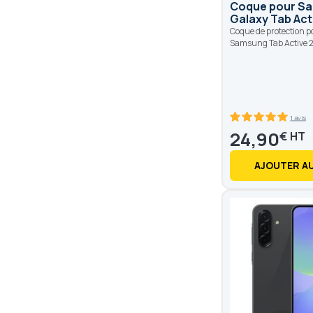
Coque pour S
Galaxy Tab Act
Coque de protection 
Samsung Tab Active 2
1 avis
100
100
% of
24,90
€
AJOUTER AU