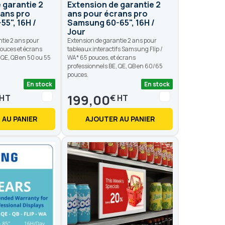
 garantie 2
Extension de garantie 2
rans pro
ans pour écrans pro
5", 16H /
Samsung 60-65", 16H /
Jour
ntie 2 ans pour
Extension de garantie 2 ans pour
ouces et écrans
tableaux interactifs Samsung Flip /
 QE, QB en 50 ou 55
WA* 65 pouces, et écrans
professionnels BE, QE, QB en 60/65
pouces.
En stock
En stock
199,00
€
 AU PANIER
AJOUTER AU PANIER