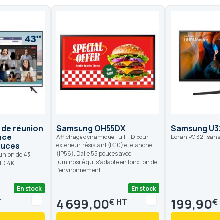
e de réunion
Samsung OH55DX
Samsung U3
nce
Affichage dynamique Full HD pour
Ecran PC 32", sans
ouces
extérieur, résistant (IK10) et étanche
(IP56). Dalle 55 pouces avec
éunion de 43
luminosité qui s'adapte en fonction de
HD 4K.
l'environnement.
En stock
En stock
4 699,00
199,90
€
€