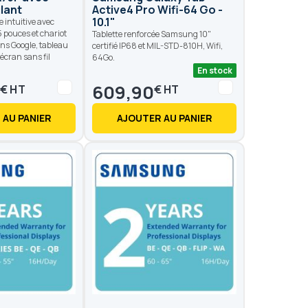
lant
Active4 Pro Wifi-64 Go -
10.1"
e intuitive avec
pouces et chariot
Tablette renforcée Samsung 10"
ons Google, tableau
certifié IP68 et MIL-STD-810H, Wifi,
écran sans fil
64Go.
En stock
0
609,90
€
€
 AU PANIER
AJOUTER AU PANIER