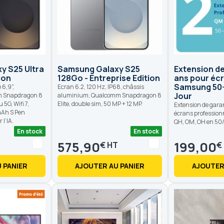
y S25 Ultra
Samsung Galaxy S25
Extension de
ion
128Go - Entreprise Edition
ans pour éc
Samsung 50-
6,9",
Ecran 6.2, 120 Hz, IP68, châssis
Jour
m Snapdragon 8
aluminium, Qualcomm Snapdragon 8
 5G, Wifi 7,
Elite, double sim, 50 MP + 12 MP.
Extension de gara
mAh S Pen
écrans professio
 l’IA.
QH, OM, OH en 50
En stock
En stock
575,90
199,00
€
€
 PANIER
AJOUTER AU PANIER
AJOUTER