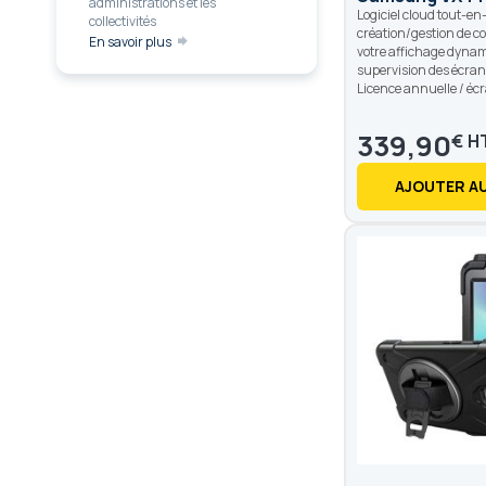
administrations et les
Logiciel cloud tout-en
collectivités
création/gestion de c
En savoir plus
votre affichage dynam
supervision des écran
Licence annuelle / éc
339,90
€
AJOUTER AU