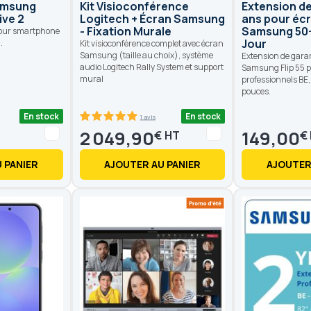
amsung
Kit Visioconférence
Extension de
ive 2
Logitech + Écran Samsung
ans pour éc
- Fixation Murale
Samsung 50-5
pour smartphone
Jour
.
Kit visioconférence complet avec écran
Samsung (taille au choix), système
Extension de gara
audio Logitech Rally System et support
Samsung Flip 55 p
mural
professionnels BE,
pouces.
En stock
En stock
1 avis
100
100
% of
2 049,90
149,00
€
€
 PANIER
AJOUTER AU PANIER
AJOUTER