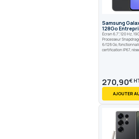
Samsung Galax
128Go Entrepri
Écran 6,7", 120 Hz, 190
Processeur Snapdrago
6/128 Go, fonctionnali
certification IP67, rés
270,90
€
AJOUTER AU