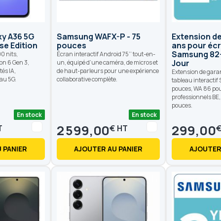
y A36 5G
Samsung WAFX-P - 75
Extension de
se Edition
pouces
ans pour éc
Samsung 82-8
0 nits,
Écran interactif Android 75’’ tout-en-
Jour
n 6 Gen 3,
un, équipé d’une caméra, de micros et
tés IA,
de haut-parleurs pour une expérience
Extension de gara
eau 5G.
collaborative complète.
tableau interactif
pouces, WA 86 pou
professionnels BE
pouces.
En stock
En stock
2 599,00
299,00
€
 PANIER
AJOUTER AU PANIER
AJOUTER