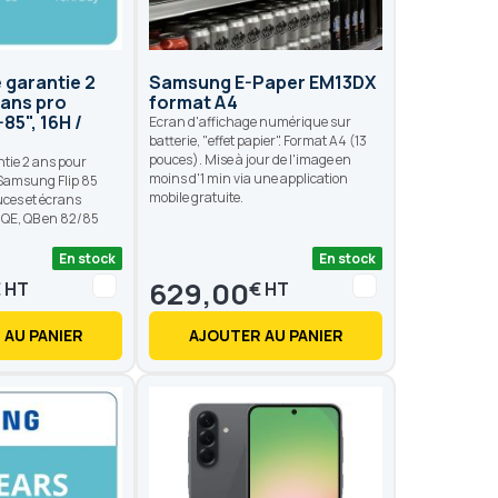
 garantie 2
Samsung E-Paper EM13DX
rans pro
format A4
5", 16H /
Ecran d'affichage numérique sur
batterie, "effet papier". Format A4 (13
pouces). Mise à jour de l'image en
ntie 2 ans pour
moins d'1 min via une application
 Samsung Flip 85
mobile gratuite.
ces et écrans
, QE, QB en 82/85
En stock
En stock
629,00
€
€
 AU PANIER
AJOUTER AU PANIER