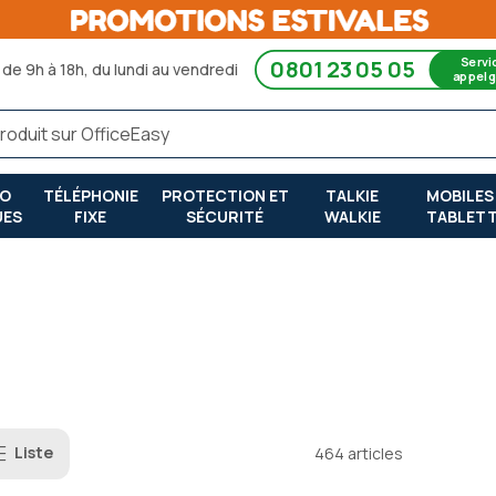
Servi
0801 23 05 05
de 9h à 18h, du lundi au vendredi
appel g
RO
TÉLÉPHONIE
PROTECTION ET
TALKIE
MOBILES
UES
FIXE
SÉCURITÉ
WALKIE
TABLET
Liste
464
articles