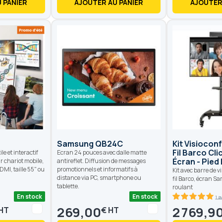
 PANIER
AJOUTER AU PANIER
AJOUTER
Samsung QB24C
Kit Visioco
Fil Barco Cl
e et interactif
Ecran 24 pouces avec dalle matte
Écran - Pied
r chariot mobile,
antireflet. Diffusion de messages
MI, taille 55" ou
promotionnels et informatifs à
Kit avec barre de 
distance via PC, smartphone ou
fil Barco, écran S
tablette.
roulant
En stock
En stock
1 a
100
100
% of
269,00
2 769,9
€