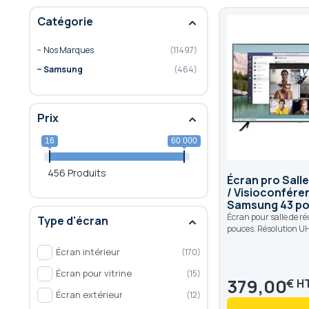
Catégorie
Nos Marques
11497
Samsung
464
Prix
16
60 000
456 Produits
Écran pro Sall
/ Visioconfére
Samsung 43 p
Écran pour salle de r
Type d'écran
pouces. Résolution U
Écran intérieur
170
Écran pour vitrine
15
379,00
€
Écran extérieur
12