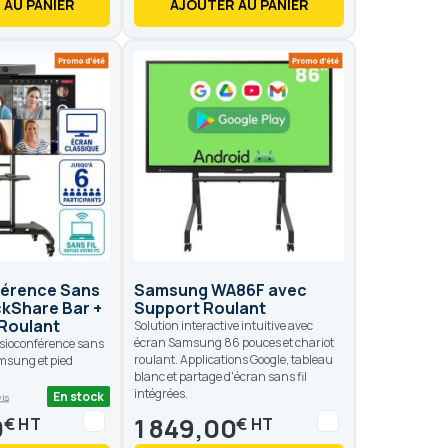
 AU PANIER
AJOUTER AU PANIER
nférence Sans
Samsung WA86F avec
ickShare Bar +
Support Roulant
 Roulant
Solution interactive intuitive avec
écran Samsung 86 pouces et chariot
visioconférence sans
roulant. Applications Google, tableau
amsung et pied
blanc et partage d'écran sans fil
intégrées.
En stock
vis
0
1 849,00
€
€