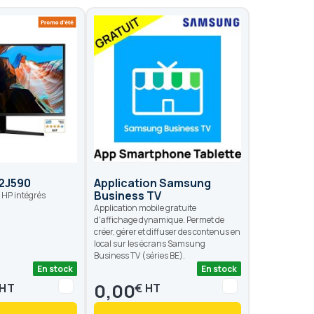
2J590
Application Samsung
Business TV
 HP intégrés
Application mobile gratuite
d'affichage dynamique. Permet de
créer, gérer et diffuser des contenus en
local sur les écrans Samsung
Business TV (séries BE).
En stock
En stock
0,00
€