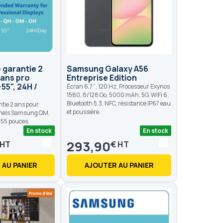
 garantie 2
Samsung Galaxy A56
rans pro
Entreprise Edition
55", 24H /
Écran 6,7’’, 120 Hz, Processeur Exynos
1580, 8/128 Go, 5000 mAh, 5G, WiFi 6,
Bluetooth 5.3, NFC, résistance IP67 eau
ntie 2 ans pour
et poussière.
nnels Samsung QM,
/55 pouces.
En stock
En stock
293,90
€
 AU PANIER
AJOUTER AU PANIER