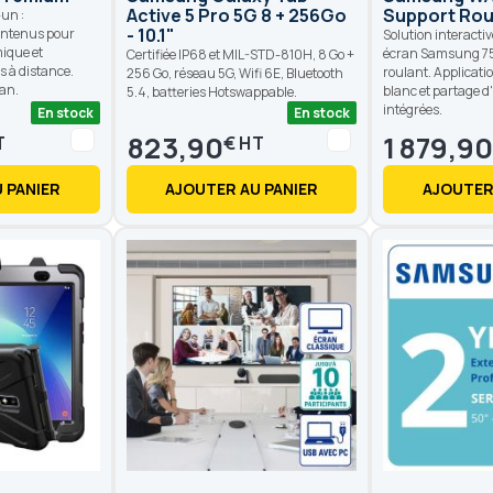
Active 5 Pro 5G 8 + 256Go
Support Rou
-un :
- 10.1"
ontenus pour
Solution interactiv
ique et
écran Samsung 75 
Certifiée IP68 et MIL-STD-810H, 8 Go +
s à distance.
roulant. Applicati
256 Go, réseau 5G, Wifi 6E, Bluetooth
ran.
blanc et partage d'
5.4, batteries Hotswappable.
intégrées.
En stock
En stock
823,90
1 879,9
€
 PANIER
AJOUTER AU PANIER
AJOUTER