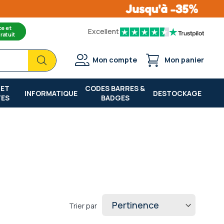
ce et
Excellent
ratuit
Chercher
Chercher
Mon compte
Mon panier
 ET
CODES BARRES &
INFORMATIQUE
DESTOCKAGE
TES
BADGES
Trier par