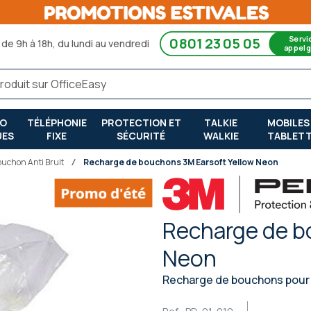
Servi
0801 23 05 05
de 9h à 18h, du lundi au vendredi
appel g
RO
TÉLÉPHONIE
PROTECTION ET
TALKIE
MOBILES
UES
FIXE
SÉCURITÉ
WALKIE
TABLET
ouchon Anti Bruit
Recharge de bouchons 3M Earsoft Yellow Neon
Recharge de b
Neon
Recharge de bouchons pour