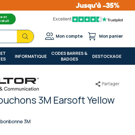
ce et
Excellent
ratuit
Chercher
Chercher
Mon compte
Mon panier
 ET
CODES BARRES &
INFORMATIQUE
DESTOCKAGE
TES
BADGES
Partager
ouchons 3M Earsoft Yellow
 bonbonne 3M