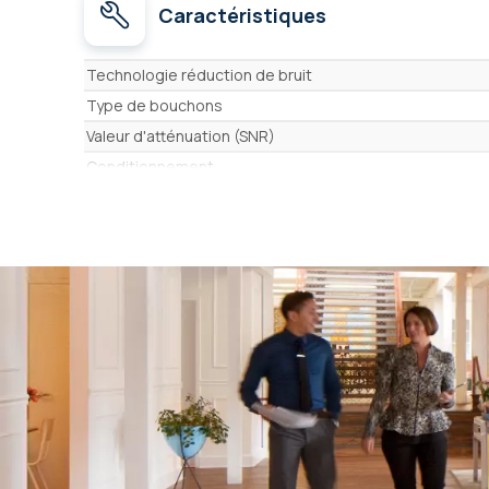
Caractéristiques
Caractéristiques
Technologie réduction de bruit
Type de bouchons
Valeur d'atténuation (SNR)
Conditionnement
Niveau d'atténuation sonore
Bluetooth
Système d'écoute des sons externes (modulation son
Style de port
Type d'utilisation