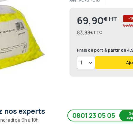
Ref :
PD-01-010
69,90
€
Prix
-1
85,9
83,88
€
Frais de port
à partir de 4
Ajo
 nos experts
Se
0801 23 05 05
app
endredi de 9h à 18h