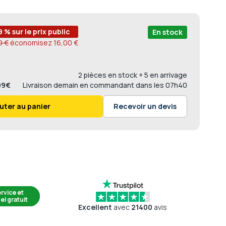
9 % sur le prix public
En stock
0 €
économisez
16,00 €
2 pièces en stock
+ 5 en arrivage
,99€
Livraison
demain en commandant dans les
07h40
uter au panier
Recevoir un devis
rvice et
el gratuit
Excellent
avec
21400
avis