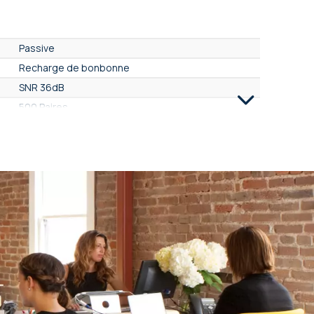
Passive
Recharge de bonbonne
SNR 36dB
500 Paires
★★★★★
Non
Non
Intra-auriculaire
Industrie/BTP, Loisirs