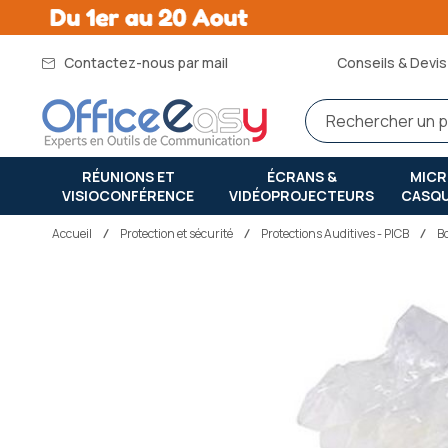
Contactez-nous par mail
Conseils & Devis 
RÉUNIONS ET
ÉCRANS &
MIC
VISIOCONFÉRENCE
VIDÉOPROJECTEURS
CASQ
Accueil
protection et sécurité
Protections Auditives - PICB
B
Passer
à
la
fin
de
la
galerie
d’images