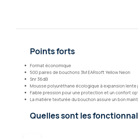
Galerie
d’images
Points forts
Format économique
500 paires de bouchons 3M EARsoft Yellow Neon
Snr 36dB
Mousse polyuréthane écologique à expansion lente p
Faible pression pour une protection et un confort op
La matière texturée du bouchon assure un bon maint
Quelles sont les fonctionna