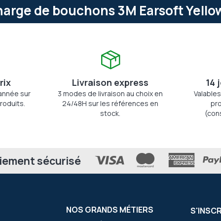
arge de bouchons 3M Earsoft Yellow
rix
Livraison express
14 
'année sur
3 modes de livraison au choix en
Valables
roduits.
24/48H sur les références en
pro
stock.
(con
iement sécurisé
NOS GRANDS MÉTIERS
S'INSC