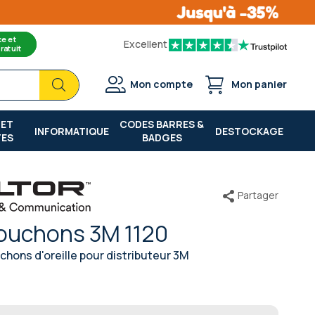
ce et
Excellent
ratuit
Chercher
Chercher
Mon compte
Mon panier
 ET
CODES BARRES &
INFORMATIQUE
DESTOCKAGE
TES
BADGES
Partager
ouchons 3M 1120
chons d'oreille pour distributeur 3M