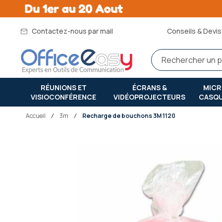
Contactez-nous par mail
Conseils & Devis 
RÉUNIONS ET
ÉCRANS &
MIC
VISIOCONFÉRENCE
VIDÉOPROJECTEURS
CASQ
Accueil
3m
Recharge de bouchons 3M 1120
Passer
à
la
fin
de
la
galerie
d’images