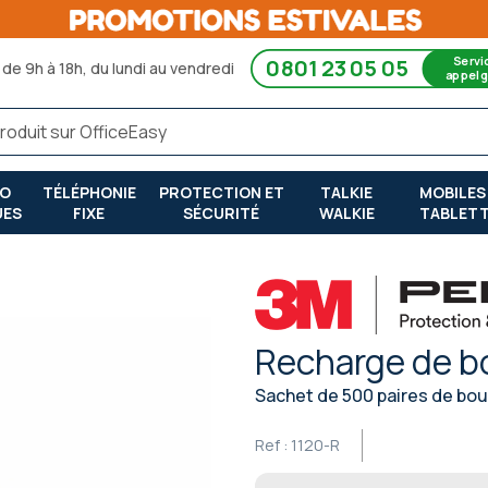
Servi
0801 23 05 05
de 9h à 18h, du lundi au vendredi
appel g
RO
TÉLÉPHONIE
PROTECTION ET
TALKIE
MOBILES
UES
FIXE
SÉCURITÉ
WALKIE
TABLET
Recharge de b
Sachet de 500 paires de bou
Ref :
1120-R