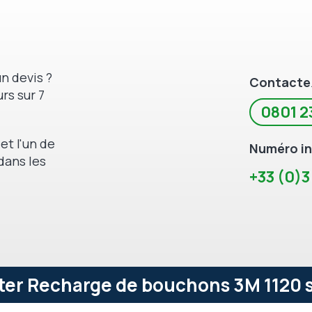
n devis ?
Contacte
rs sur 7
0801 2
et l'un de
Numéro in
dans les
+33 (0)3
er Recharge de bouchons 3M 1120 s