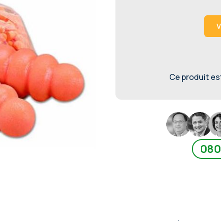
V
Ce produit est 
080