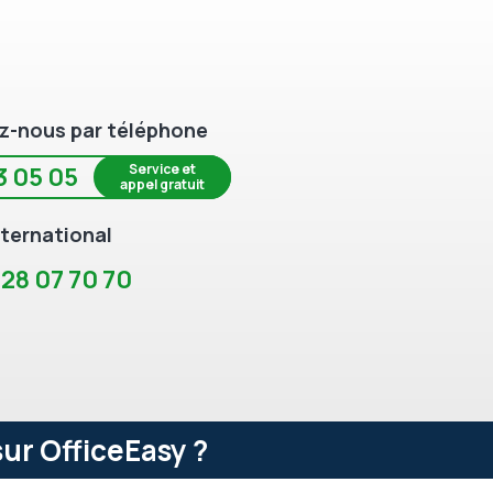
z-nous par téléphone
Service et
3 05 05
appel gratuit
ternational
 28 07 70 70
ur OfficeEasy ?