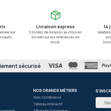
rix
Livraison express
14 
'année sur
3 modes de livraison au choix en
Valables
roduits.
24/48H sur les références en
pro
stock.
(con
iement sécurisé
NOS GRANDS MÉTIERS
S'INSC
Visio Conférence
Inscripti
Tableau Interactif
à
notre
paiement
Affichage Dynamique