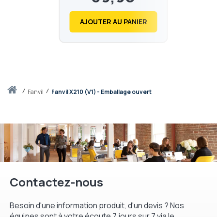
pour Fanvil
47,88
€
AJOUTER AU PANIER
Accueil
fanvil
Fanvil X210 (V1) - Emballage ouvert
Contactez-nous
Besoin d'une information produit, d'un devis ? Nos
équipes sont à votre écoute 7 jours sur 7 via le