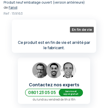
Produit neuf emballage ouvert (version antérieure)
Passer
de
Fanvil
au
Ref :
159163
début
de
la
Galerie
En fin de vie
d’images
Ce produit est en fin de vie et arrêté par
le fabricant.
Contactez nos experts
Service et
0801 23 05 05
appel gratuit
du lundi au vendredi de 9h à 18h