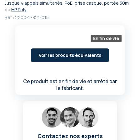
Jusque 4 appels simultanés, PoE, prise casque, portée 50m
Passer
de
HP Poly
au
Ref :
2200-17821-015
début
de
la
Galerie
En fin de vie
d’images
Voir les produits équivalents
Ce produit est en fin de vie et arrêté par
le fabricant.
Contactez nos experts