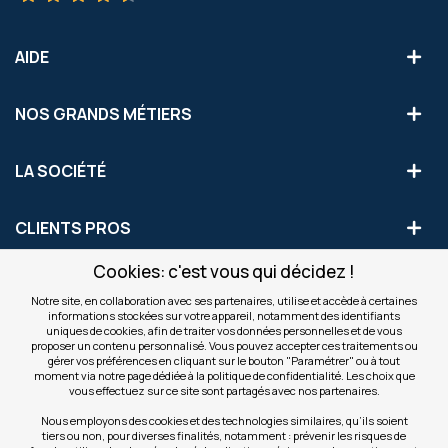
AIDE
NOS GRANDS MÉTIERS
LA SOCIÉTÉ
CLIENTS PROS
Cookies: c'est vous qui décidez !
S'INSCRIRE AUX OFFRES COMMERCIALES
Notre site, en collaboration avec ses partenaires, utilise et accède à certaines
informations stockées sur votre appareil, notamment des identifiants
Inscription
uniques de cookies, afin de traiter vos données personnelles et de vous
Valider
à
proposer un contenu personnalisé. Vous pouvez accepter ces traitements ou
notre
gérer vos préférences en cliquant sur le bouton "Paramétrer" ou à tout
moment via notre page dédiée à la politique de confidentialité. Les choix que
newsletter
INFOS
vous effectuez sur ce site sont partagés avec nos partenaires.
:
Nous employons des cookies et des technologies similaires, qu’ils soient
tiers ou non, pour diverses finalités, notamment : prévenir les risques de
NOS SITES