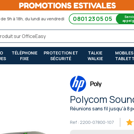
Servi
0801 23 05 05
de 9h à 18h, du lundi au vendredi
appel g
RO
TÉLÉPHONIE
PROTECTION ET
TALKIE
MOBILES
UES
FIXE
SÉCURITÉ
WALKIE
TABLET
Polycom Sound
Réunions sans fil jusqu'à 8 
Ref :
2200-07800-107
80
% o