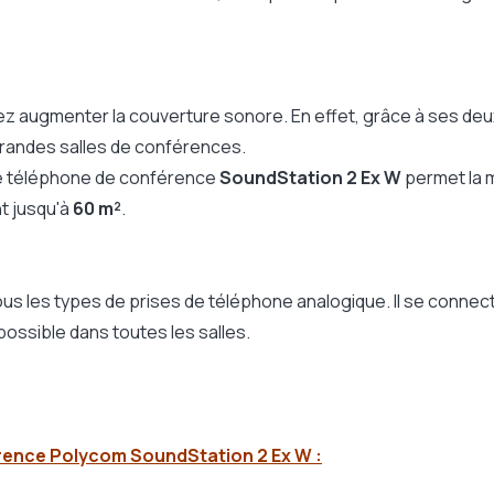
ez augmenter la couverture sonore. En effet, grâce à ses d
 grandes salles de conférences.
le téléphone de conférence
SoundStation 2 Ex W
permet la m
nt jusqu'à
60 m²
.
us les types de prises de téléphone analogique. Il se connec
n possible dans toutes les salles.
rence Polycom SoundStation 2 Ex W :