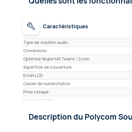
Quelles sont les fonctionna
Caractéristiques
Caractéristiques
Type de solution audio
Connexions
Optimisé Skype MS Teams / Zoom
Superficie de couverture
Ecran LCD
Clavier de numérotation
Prise casque
Micros intégrés
Couverture 360°
Description
du Polycom Sou
Carte mémoire SD
Micros d'extension