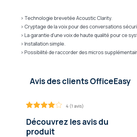
> Technologie brevetée Acoustic Clarity.
> Cryptage de la voix pour des conversations sécur
> La garantie d'une voix de haute qualité pour ce sy
> Installation simple.
> Possibilité de raccorder des micros supplémentai
Avis des clients OfficeEasy
4 (1 avis)
80
100
% of
Découvrez les avis du
produit