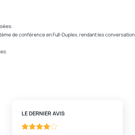
isées.
stème de conférence en Full-Duplex, rendant les conversations
res.
LE DERNIER AVIS
80
100
% of