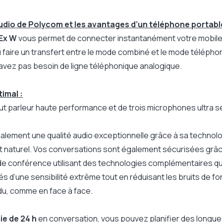
audio de Polycom et les avantages d’un téléphone portabl
Ex W
vous permet de connecter instantanément votre mobile
 faire un transfert entre le mode combiné et le mode téléph
'avez pas besoin de ligne téléphonique analogique.
imal :
ut parleur haute performance et de trois microphones ultra 
alement une qualité audio exceptionnelle grâce à sa technol
it naturel. Vos conversations sont également sécurisées grâ
e conférence utilisant des technologies complémentaires qu
és d’une sensibilité extrême tout en réduisant les bruits de fo
du, comme en face à face.
e de 24 h
en conversation, vous pouvez planifier des longues