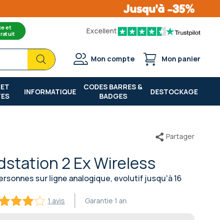
ce et
Excellent
ratuit
Chercher
Chercher
Mon compte
Mon panier
 ET
CODES BARRES &
INFORMATIQUE
DESTOCKAGE
TES
BADGES
Partager
station 2 Ex Wireless
personnes sur ligne analogique, evolutif jusqu'à 16
1 avis
Garantie
1 an
100
f