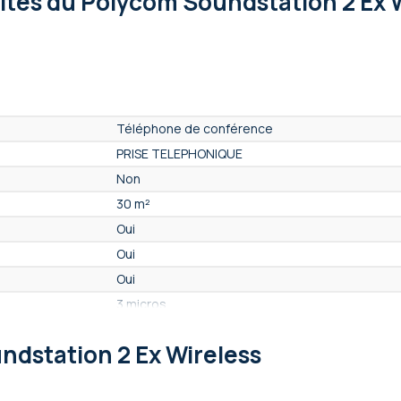
lités
du Polycom Soundstation 2 Ex W
Téléphone de conférence
PRISE TELEPHONIQUE
Non
30 m²
Oui
Oui
Oui
3 micros
Oui
ndstation 2 Ex Wireless
Non
En option