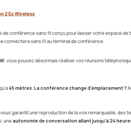
Oui
860g
 2 Ex Wireless
36,8 cm x 31,1 cm x 6,4 cm
1 an
e de conférence sans fil conçu pour laisser votre espace de 
se connectera sans fil au terminal de conférence.
 W
, vous pouvez désormais réaliser vos réunions téléphoniques
squ'a
45 mètres
.
La conférence change d'emplacement ?
A
W
vous garantit une reproduction de la voix remarquable, des t
s, une
autonomie de conversation allant jusqu'à 24 heure