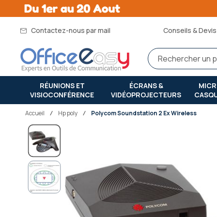
Contactez-nous par mail
Conseils & Devis 
RÉUNIONS ET
ÉCRANS &
MIC
VISIOCONFÉRENCE
VIDÉOPROJECTEURS
CASQ
Accueil
hp poly
Polycom Soundstation 2 Ex Wireless
Passer
à
la
fin
de
la
galerie
d’images