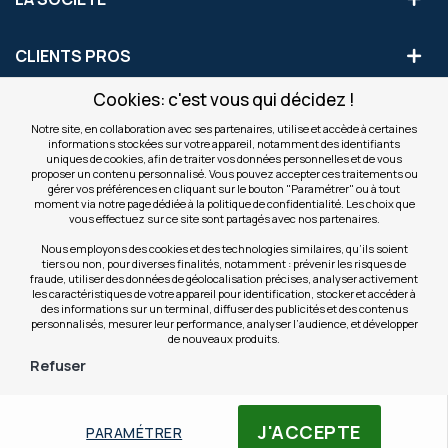
CLIENTS PROS
Cookies: c'est vous qui décidez !
S'INSCRIRE AUX OFFRES COMMERCIALES
Notre site, en collaboration avec ses partenaires, utilise et accède à certaines
informations stockées sur votre appareil, notamment des identifiants
Inscription
uniques de cookies, afin de traiter vos données personnelles et de vous
Valider
à
proposer un contenu personnalisé. Vous pouvez accepter ces traitements ou
notre
gérer vos préférences en cliquant sur le bouton "Paramétrer" ou à tout
moment via notre page dédiée à la politique de confidentialité. Les choix que
newsletter
INFOS
vous effectuez sur ce site sont partagés avec nos partenaires.
:
Nous employons des cookies et des technologies similaires, qu’ils soient
tiers ou non, pour diverses finalités, notamment : prévenir les risques de
NOS SITES
fraude, utiliser des données de géolocalisation précises, analyser activement
les caractéristiques de votre appareil pour identification, stocker et accéder à
des informations sur un terminal, diffuser des publicités et des contenus
personnalisés, mesurer leur performance, analyser l’audience, et développer
de nouveaux produits.
Refuser
© Copyright OfficeEasy 2026
J'ACCEPTE
PARAMÉTRER