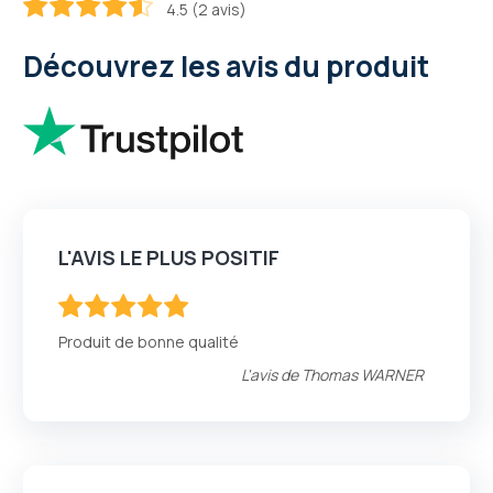
4.5 (2 avis)
90
100
% of
Découvrez les avis du produit
L'AVIS LE PLUS POSITIF
100
100
% of
Produit de bonne qualité
L'avis de
Thomas WARNER