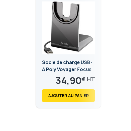
Socle de charge USB-
A Poly Voyager Focus
2 et Voyager 4300
34,90
€
41,88
€
AJOUTER AU PANIER