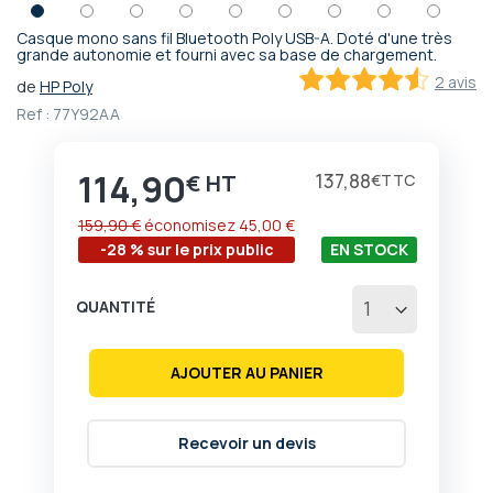
Casque mono sans fil Bluetooth Poly USB-A. Doté d'une très
Passer
grande autonomie et fourni avec sa base de chargement.
au
2 avis
de
HP Poly
début
90
100
% of
Ref :
77Y92AA
de
la
Galerie
114,90
Prix
137,88
€
€
d’images
159,90 €
économisez
45,00 €
-28 % sur le prix public
EN STOCK
QUANTITÉ
AJOUTER AU PANIER
Recevoir un devis