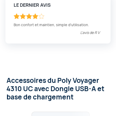
LE DERNIER AVIS
80
100
% of
Bon confort et maintien, simple d'utilisation.
L'avis de
R V
Accessoires
du Poly Voyager
4310 UC avec Dongle USB-A et
base de chargement