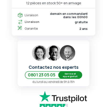
12 pièces en stock
50+ en arrivage
demain en commandant
Livraison
dans les
00h00
Livraison
gratuite
Garantie
2 ans
Contactez nos experts
Service et
0801 23 05 05
appel gratuit
du lundi au vendredi de 9h à 18h