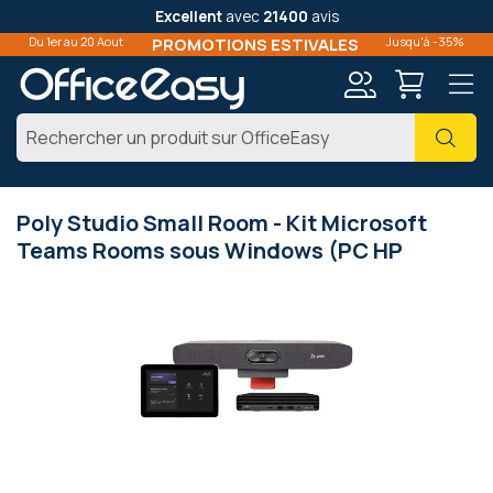
Excellent
avec
21400
avis
Du 1er au 20 Aout
PROMOTIONS ESTIVALES
Jusqu'à -35%
Mon
Cher
compte
Poly Studio Small Room - Kit Microsoft
Teams Rooms sous Windows (PC HP
Passer
à
la
fin
de
la
galerie
d’images