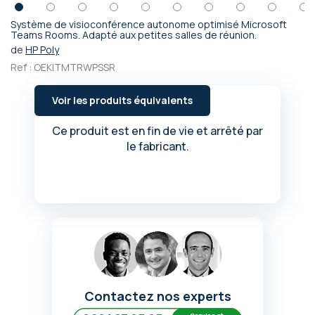
Système de visioconférence autonome optimisé Microsoft
Passer
Teams Rooms. Adapté aux petites salles de réunion.
au
de
HP Poly
début
Ref :
OEKITMTRWPSSR
de
la
Voir les produits équivalents
Galerie
d’images
Ce produit est en fin de vie et arrêté par
le fabricant.
Contactez nos experts