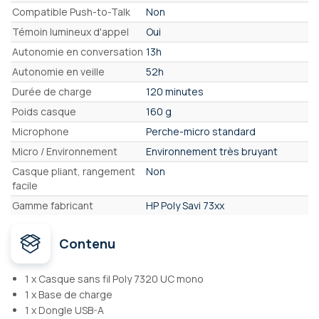
Compatible Push-to-Talk
Non
Témoin lumineux d'appel
Oui
Autonomie en conversation
13h
Autonomie en veille
52h
Durée de charge
120 minutes
Poids casque
160 g
Microphone
Perche-micro standard
Micro / Environnement
Environnement très bruyant
Casque pliant, rangement
Non
facile
Gamme fabricant
HP Poly Savi 73xx
Contenu
1 x Casque sans fil Poly 7320 UC mono
1 x Base de charge
1 x Dongle USB-A