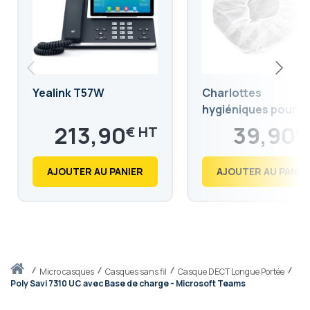
Yealink T57W
Charlottes
hygiéniques pour
casque audio 3-5c
213,90
39,90
€
€
256,68
47,88
€
€
AJOUTER AU PANIER
AJOUTER AU PANIE
Accueil
micro casques
Casques sans fil
Casque DECT Longue Portée
Poly Savi 7310 UC avec Base de charge - Microsoft Teams