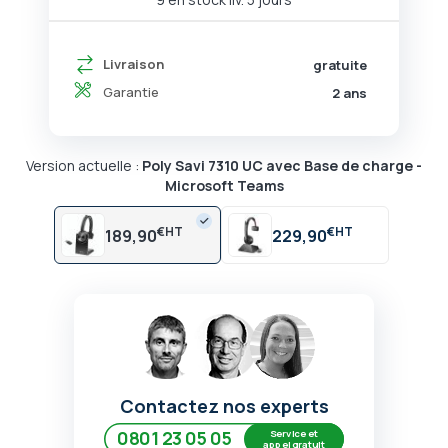
Livraison
gratuite
Garantie
2 ans
Version actuelle :
Poly Savi 7310 UC avec Base de charge -
Microsoft Teams
€
€
189,90
229,90
Contactez nos experts
Service et
0801 23 05 05
appel gratuit