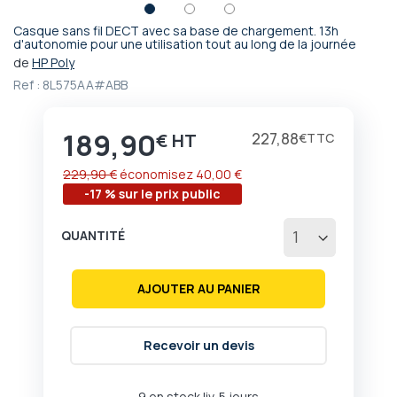
Casque sans fil DECT avec sa base de chargement. 13h
Passer
d'autonomie pour une utilisation tout au long de la journée
au
de
HP Poly
début
Ref :
8L575AA#ABB
de
la
Galerie
189,90
Prix
227,88
€
€
d’images
229,90 €
économisez
40,00 €
-17 % sur le prix public
QUANTITÉ
AJOUTER AU PANIER
Recevoir un devis
9 en stock liv. 5 jours