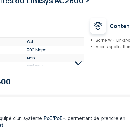
lités
du Linksys AC2600 ?
Conten
Borne WIFI Links
Oui
Accès applicatio
300 Mbps
Non
Intérieur
600
quipé d'un système
PoE/PoE+
, permettant de prendre en
et
.