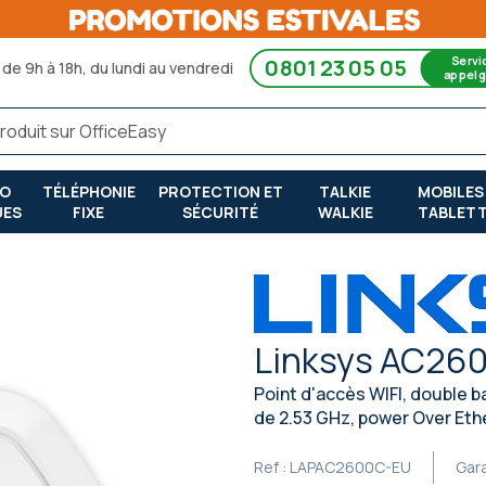
Servi
0801 23 05 05
de 9h à 18h, du lundi au vendredi
appel g
RO
TÉLÉPHONIE
PROTECTION ET
TALKIE
MOBILES
UES
FIXE
SÉCURITÉ
WALKIE
TABLET
Linksys AC26
Point d'accès WIFI, double 
de 2.53 GHz, power Over Eth
Ref :
LAPAC2600C-EU
Gar