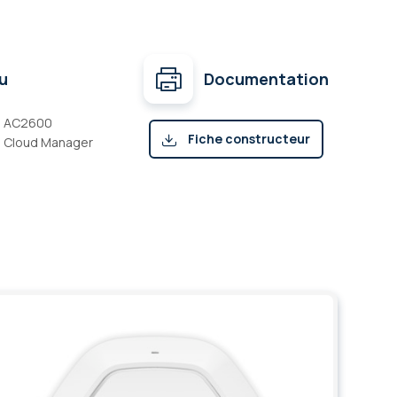
u
Documentation
ys AC2600
Fiche constructeur
n Cloud Manager
(pdf)