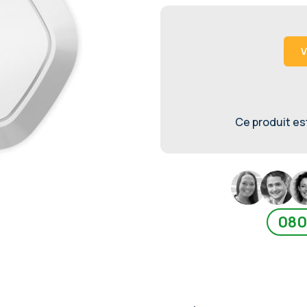
V
Ce produit est 
080