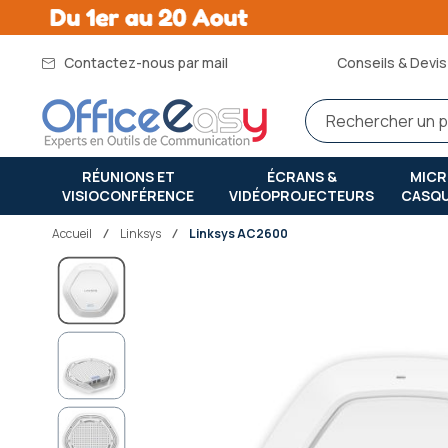
Contactez-nous par mail
Conseils & Devis 
RÉUNIONS ET
ÉCRANS &
MIC
VISIOCONFÉRENCE
VIDÉOPROJECTEURS
CASQ
Accueil
linksys
Linksys AC2600
Passer
à
la
fin
de
la
galerie
d’images